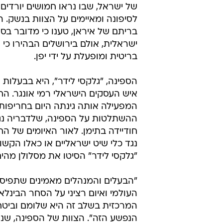
של ישראל, שבו נראו חמושים יורדים
לסיפונה ומאיימים על הצוות בנשק. ה
בריתם של איראן, טענו כי מדובר בספ
ישראלית, אולם בירושלים הבהירו כי 
בריטית ומופעלת על ידי יפן.
הספינה, "גלקסי לידר", היא בבעלות
איש העסקים הישראלי רמי אונגר. ה
המפעילה אותה גינתה היום בחריפות
ההשתלטות על הספינה, שלדבריה נג
חודיידה בתימן. לאור האיומים של הח
נגד כלי שיט ישראליים או כאלו הקש
"גלקסי לידר" הסיטו את מסלולן מהי
"הבעלים והמנהלים מאמינים שתפיס
העולמי ואיום רציני על הסחר הבינלא
הנפשע הזה". הצוות של הספינה, שנש