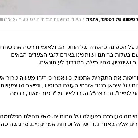
/
 סיפונה של הספינה, אתמול
תיעוד ברשתות חברתיות לפי סעיף 27 א'
על הספינה כהפרה של החוק הבינלאומי ודרשה את שחרו
 עם בעלות בריתנו ושותפינו באו"ם לגבי הצעדים הבאים
שינגטון, מתיו מילר, בתדרוך לעיתונאים.
חריפות את התקרית אתמול, כשאמר כי "זהו מעשה טרור איר
 של איראן כנגד אזרחי העולם החופשי, ומייצר משמעויות
העולמיים". גם בצה"ל הגיבו לאירוע: "חמור מאוד, ברמה
א הייתה מעורבת בפעולה של החות'ים. מאז תחילת המלחמה
ים אליה באזור נגד ישראל וכוחות אמריקניים, מדגישה טהר