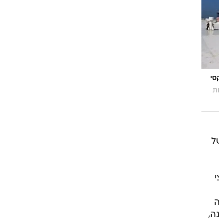
סי
ת
ל
שה
ה,