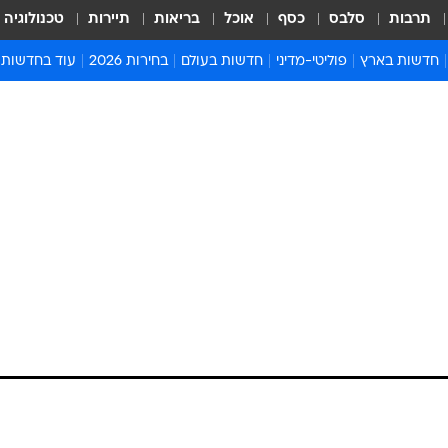
תרבות
סלבס
כסף
אוכל
בריאות
תיירות
טכנולוגיה
חדשות בארץ
פוליטי-מדיני
חדשות בעולם
בחירות 2026
עוד בחדשות
אירועים בארץ
פוליטיקה וממשל
המזרח התיכון
דעות ופרשנויו
חדשות פלילים ומשפט
יחסי חוץ
אירופה
סרי ושלזינגר
חינוך
אמריקה
פרויקטים מיוח
ישראלים בחו"ל
אסיה והפסיפיק
אסור לפספס
בריאות
אפריקה
מדע וסביבה
חברה ורווחה
הנחיות פיקוד 
ארכיון מדורים
זמני כניסת ש
לוח חופשות וח
לוח שנה
חדשות יהדות
חדשות המשפ