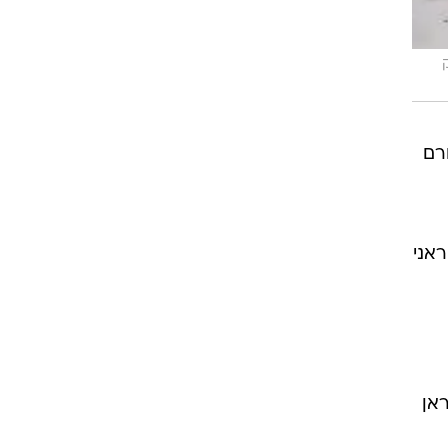
 לחוק
רם
אני
אן