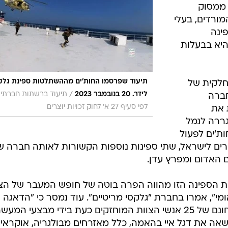
 ממסוק
מורדים, בעלי
ינה
היא בבעלות
תיעוד שפרסמו החות'ים מההשתלטות ספינת גלק
 חלקית של
/
לידר. 20 בנובמבר 2023
תיעוד ברשתות חברתיו
חברה
לפי סעיף 27 א' לחוק זכויות יוצרים
 את
ררה לנמל
ות'ים לפעול
ורים לישראל, שתי ספינות נוספות הקשורות לאותה חברה ש
ם האדום ומפרץ עדן.
ת הספינה הזו מהווה הפרה בוטה של חופש המעבר של הצי
ומי", אמרו בחברת "גלקסי מריטיים". עוד נמסר כי "הדאגה
המרכזית בשלב זה היא שלומם וביטחונם של 25 אנשי הצוות המוחזקים כעת בידי מבצעי המע
אה את דגל איי בהאמה, כלל מאזרחים מבולגריה, אוקראינ