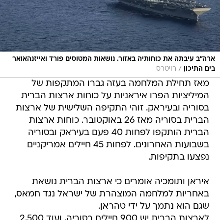
ארה"ב עיבתה את כוחותיה באזור. נושאות המטוסים פורד ואייזנהאואר
/
בים התיכון
רויטרס
מאז תחילת המלחמה בעזה גברו המתקפות של
המיליציות הפרו איראניות על כוחות ארצות הברית
בסוריה ובעיראק. זוהי התקיפה השלישית של ארצות
הברית בסוריה מאז 26 באוקטובר. כוחות ארצות
הברית הותקפו לפחות 40 פעם בעיראק ובסוריה
בשבועות האחרונים. לפחות 45 חיילים אמריקניים
נפצעו בתקיפות.
איראן ותומכיה אומרים כי ארצות הברית נושאת
באחריות למלחמה המוצהרת של ישראל נגד חמאס,
שגם הוא נתמך על ידי טהראן.
לארצות הברית יש 900 חיילים בסוריה, ועוד 2,500