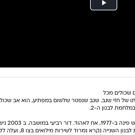
ם שכולים מכל
ו של חזי שגב. שגב שנפטר שלשום במפתיע, הוא אב שכול,
נמרוד, בנם של איריס וחזי, נולד בראש פינה ב-1977, אח ל
לאיריס ונולד להם בן, עומר. במלחמת לבנון השנייה נקרא נמרוד לשירות 