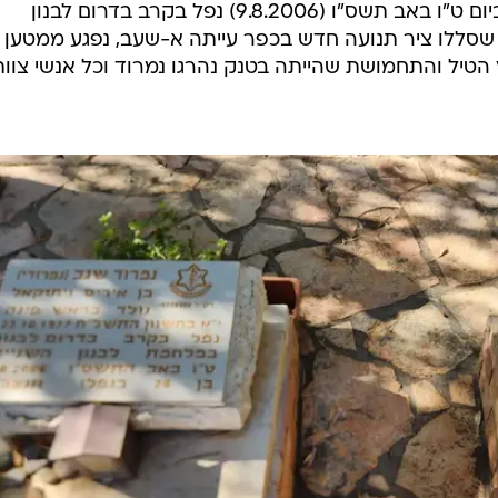
עם טנק המרכבה שבו שימש כטען. ביום ט"ו באב תשס"ו (9.8.2006) נפל בקרב בדרום לבנון
שסללו ציר תנועה חדש בכפר עייתה א-שעב, נפגע ממטען 
 הטיל והתחמושת שהייתה בטנק נהרגו נמרוד וכל אנשי צוות