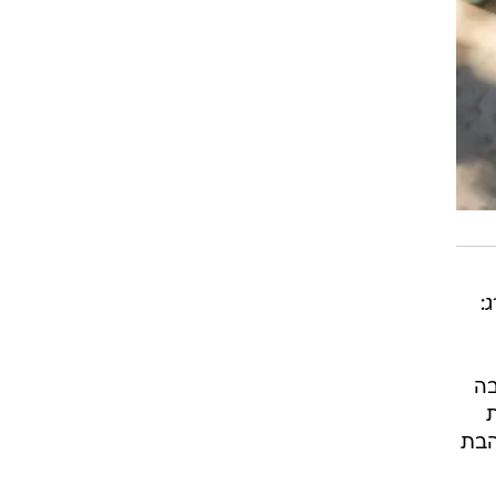
:
בה
ת
הבת