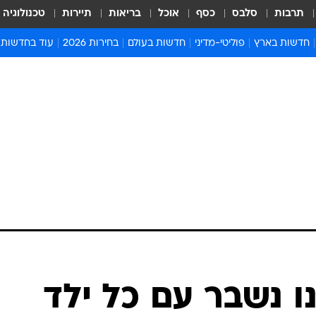
תרבות
סלבס
כסף
אוכל
בריאות
תיירות
טכנולוגיה
חדשות בארץ
פוליטי-מדיני
חדשות בעולם
בחירות 2026
עוד בחדשות
אירועים בארץ
פוליטיקה וממשל
המזרח התיכון
דעות ופרשנויו
חדשות פלילים ומשפט
יחסי חוץ
אירופה
סרי ושלזינגר
חינוך
אמריקה
פרויקטים מיוח
ישראלים בחו"ל
אסיה והפסיפיק
אסור לפספס
בריאות
אפריקה
מדע וסביבה
חברה ורווחה
הנחיות פיקוד 
ארכיון מדורים
זמני כניסת ש
לוח חופשות וח
לוח שנה
חדשות יהדות
ו נשבר עם כל ילד
חדשות המשפ