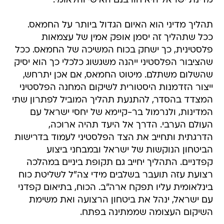
מדינת ישראל היא חורבנם האישי והלאומי.
תהליך מדיני הוא האיום הגדול ביותר על החמאס.
ככל שתהליך זה יסמן אופק אמין של עצמאות
פלסטינית, כך ישחק בכוח המשיכה של החמאס. ככל
שהציבור הפלסטיני ייהנה משגשוג כלכלי כך הוא יסיק
שהשלום משתלם. מיטוט החמאס, אם אכן יתרחש,
ייצור הזדמנות היסטורית לשיקום המחנה הפלסטיני
המצדד בהסדר, להתנעת תהליך המוביל לפתרון שתי
המדינות, ולנרמול בר-קיימא של יחסי ישראל עם
העולם הערבי. הדרך אל היעד תהיה ארוכה,
הדרגתית ותחייב את הצד הפלסטיני לעמוד בדרישות
הביטחון הנוקשות של ישראל ובמבחני ביצוע
קפדניים. התהליך יחייב גם תקופת ביניים במהלכה
רצועת עזה תועבר בשלבים מידי צה"ל לשליטת כוח
בינלאומית עליו תפקח ארה"ב. הכוח, בתיאום קפדני
עם ישראל, ינהל את ביטחון הרצועה ואת משימת
השיקום העצומה שממתינה בפתח.