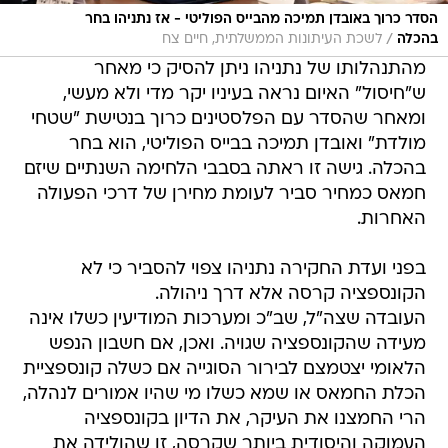
הסדר כרוך באובדן תמיכה מהבייס הפוליטי - אז נתניהו בחר
/
בהכלה
לשכת העיתונות הממשלתית, חיים צח
מהתנהלותו של נתניהו ניתן להסיק כי מאחר
ש"חיסול" האיום נראה בעיניו יקר מדי ולא מעשי,
ומאחר שהסדר עם הפלסטינים כרוך בנטישת "שטחי
מולדת" ואובדן תמיכה בבייס הפוליטי, הוא בחר
בהכלה. גישה זו ראתה בסבבי הלחימה השנתיים שיזם
חמאס כמחיר סביר לעומת מחירן של דרכי הפעולה
האחרות.
בפני ועדת החקירה נתניהו צפוי להסביר כי לא
הקונספציה קרסה אלא דרך ניהולה.
העובדה שצה"ל, שב"כ ומערכות המודיעין כשלו אינה
מעידה שהקונספציה שגויה. ואכן, אם חשבון הנפש
הלאומי יצטמצם לבירור הסוגייה אם כשלה קונספציית
הכלת החמאס או שמא כשלו מי שהיו אמורים לנהלה,
הרי החמצנו את העיקר, את הדיון בקונספציה
העמוקה והיסודית ביותר שקרסה, זו שהולידה את