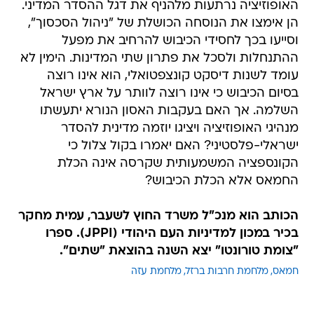
האופוזיציה נרתעות מלהניף את דגל ההסדר המדיני.
הן אימצו את הנוסחה הכושלת של "ניהול הסכסוך",
וסייעו בכך לחסידי הכיבוש להרחיב את מפעל
ההתנחלות ולסכל את פתרון שתי המדינות. הימין לא
עומד לשנות דיסקט קונצפטואלי, הוא אינו רוצה
בסיום הכיבוש כי אינו רוצה לוותר על ארץ ישראל
השלמה. אך האם בעקבות האסון הנורא יתעשתו
מנהיגי האופוזיציה ויציגו יוזמה מדינית להסדר
ישראלי-פלסטיני? האם יאמרו בקול צלול כי
הקונספציה המשמעותית שקרסה אינה הכלת
החמאס אלא הכלת הכיבוש?
הכותב הוא מנכ"ל משרד החוץ לשעבר, עמית מחקר
בכיר במכון למדיניות העם היהודי (JPPI). ספרו
"צומת טורונטו" יצא השנה בהוצאת "שתים".
חמאס
מלחמת חרבות ברזל
מלחמת עזה