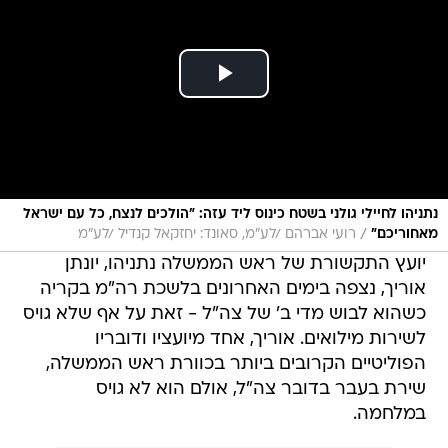
נתניהו לחיילי גולני בשטח כינוס ליד עזה: "הולכים לנצח, כל עם ישראל
/
מאחוריכם"
רועי אברהם /לע"מ, סאונד: יחזקאל קנדיל /לע"מ
יועץ התקשורת של ראש הממשלה נתניהו, יונתן
אוריך, נצפה בימים האחרונים בלשכת רה"מ בקריה
כשהוא לבוש מדי ב' של צה"ל - זאת על אף שלא גויס
לשירות מילואים. אוריך, אחד מיועציו ודובריו
הפוליטיים הקרובים ביותר בכוורת ראש הממשלה,
שירת בעבר בדובר צה"ל, אולם הוא לא גויס
במלחמה.