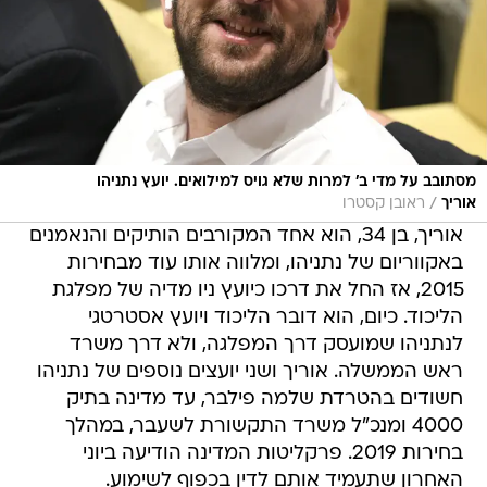
מסתובב על מדי ב' למרות שלא גויס למילואים. יועץ נתניהו
/
אוריך
ראובן קסטרו
אוריך, בן 34, הוא אחד המקורבים הותיקים והנאמנים
באקווריום של נתניהו, ומלווה אותו עוד מבחירות
2015, אז החל את דרכו כיועץ ניו מדיה של מפלגת
הליכוד. כיום, הוא דובר הליכוד ויועץ אסטרטגי
לנתניהו שמועסק דרך המפלגה, ולא דרך משרד
ראש הממשלה. אוריך ושני יועצים נוספים של נתניהו
חשודים בהטרדת שלמה פילבר, עד מדינה בתיק
4000 ומנכ"ל משרד התקשורת לשעבר, במהלך
בחירות 2019. פרקליטות המדינה הודיעה ביוני
האחרון שתעמיד אותם לדין בכפוף לשימוע.