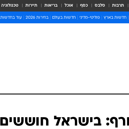
תרבות
סלבס
כסף
אוכל
בריאות
תיירות
טכנולוגיה
חדשות בארץ
פוליטי-מדיני
חדשות בעולם
בחירות 2026
עוד בחדשות
אירועים בארץ
פוליטיקה וממשל
המזרח התיכון
דעות ופרשנויו
חדשות פלילים ומשפט
יחסי חוץ
אירופה
סרי ושלזינגר
חינוך
אמריקה
פרויקטים מיוח
ישראלים בחו"ל
אסיה והפסיפיק
אסור לפספס
בריאות
אפריקה
מדע וסביבה
חברה ורווחה
הנחיות פיקוד 
ארכיון מדורים
זמני כניסת ש
לוח חופשות וח
לוח שנה
חדשות יהדות
רף: בישראל חוששים
חדשות המשפ