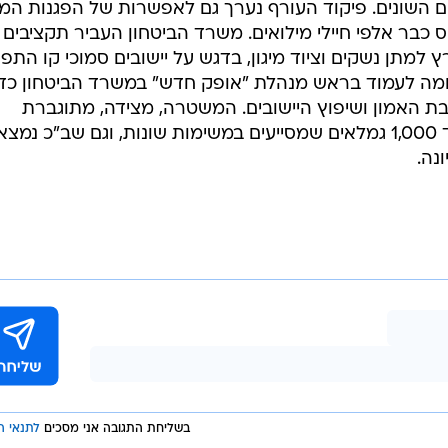
ים השונים. פיקוד העורף נערך גם לאפשרות של הפגנות המו
יס כבר אלפי חיילי מילואים. משרד הביטחון העביר תקציבים
 למתן נשקים וציוד מיגון, בדגש על יישובים סמוכי קו התפ
י נומה לעמוד בראש מנהלת "אופק חדש" במשרד הביטחון כדי
ת האמון ושיפוץ היישובים. המשטרה, מצידה, מתוגברת
ב-17,000 מתנדבי משמר אזרחי ועוד 1,000 גמלאים שמסייעים במשימות שונות, וגם שב"כ נמצא
נה.
בשליחת התגובה אני מסכים
לתנאי ה