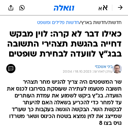
חדשות
/
חדשות בארץ
/
חדשות פלילים ומשפט
כאילו דבר לא קרה: לוין מבקש
דחייה בהגשת תצהירי התשובה
בבג"ץ לוועדה לבחירת שופטים
ביני אשכנזי
עודכן לאחרונה: 18.10.2023 / 20:04
שר המשפטים היה צריך להגיש מחר תצהיר
תשובה מטעמו לעתירה שעוסקת בסירובו לכנס את
הוועדה. בג"ץ ביקש לשמוע את עמדת העותרים
עד למחר כדי להכריע בשאלה האם להיעתר
לבקשת השר. הבקשה הוגשה בעקבות כך שעו"ד
שמייצג את לוין נמצא בשטח הכינוס ושאר משרדו
גויס בצו 8