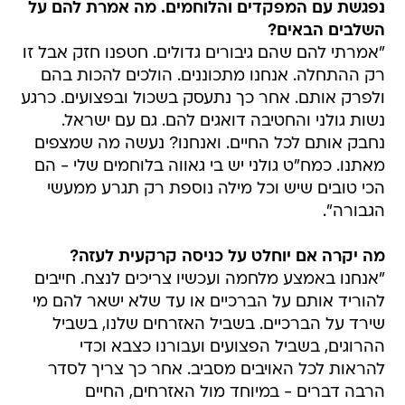
נפגשת עם המפקדים והלוחמים. מה אמרת להם על
השלבים הבאים?
"אמרתי להם שהם גיבורים גדולים. חטפנו חזק אבל זו
רק ההתחלה. אנחנו מתכוננים. הולכים להכות בהם
ולפרק אותם. אחר כך נתעסק בשכול ובפצועים. כרגע
נשות גולני והחטיבה דואגים להם. גם עם ישראל.
נחבק אותם לכל החיים. ואנחנו? נעשה מה שמצפים
מאתנו. כמח"ט גולני יש בי גאווה בלוחמים שלי - הם
הכי טובים שיש וכל מילה נוספת רק תגרע ממעשי
הגבורה".
מה יקרה אם יוחלט על כניסה קרקעית לעזה?
"אנחנו באמצע מלחמה ועכשיו צריכים לנצח. חייבים
להוריד אותם על הברכיים או עד שלא ישאר להם מי
שירד על הברכיים. בשביל האזרחים שלנו, בשביל
ההרוגים, בשביל הפצועים ועבורנו כצבא וכדי
להראות לכל האויבים מסביב. אחר כך צריך לסדר
הרבה דברים - במיוחד מול האזרחים, החיים