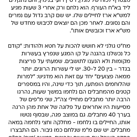
מצטרף לכוח של מגלן, רס"ן רועי בנימין, והם נתקלים
ליד בא"ח העורף. הוא נלחם ורק אחרי 3 שעות מגיע
למש"א ארז לחיילים שלו. יש שם קרב גדול עם נמרים
והם נסוגים. לאחר מכן הם יוצאים לכיבוש מחדש של
מש"א ארז וכובשים אותו".
מח"ט גולני לא חושש להכות על חטא ולהודות: "קודם
כל נכשלנו בהגנה על קו המגע שנפרץ בעשרות
מקומות ולא הגענו לתושבים. שמעתי על פריצות
בגדר - בין 20 ל-30. יש לי עשרות הרוגים. יותר
ממאה פצועים" יחד עם זאת הוא מדגיש: "למרות
שהלוחמים הופתעו, תוך כדי שינה, והיו במספרים
קטנים מהמחבלים הם נלחמו במשך שעות, נהרגו
הרבה יותר מחבלים מחיילי צה"ל, שני מ"פים של
מסייעות היו אחראים על פלוגה של אחת מהן הרגה
בערך 40 מחבלים. גם במוצב פגה, שבסוף נטשו
אותו, החיילים בו נלחמו - מחלקה וחצי נלחמה במאה
מחבלים. יש שם מ"מ שנלחם כמו גיבור. הם התבצרו