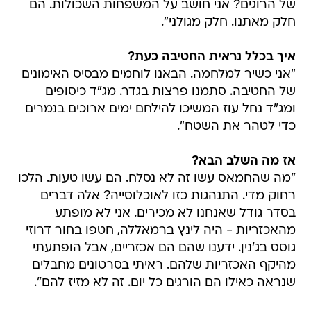
של הרוגים? אני חושב על המשפחות השכולות. הם
חלק מאתנו. חלק מגולני".
איך בכלל נראית החטיבה כעת?
"אני כשיר למלחמה. הבאנו לוחמים מבסיס האימונים
של החטיבה. סתמנו פרצות בגדר. מג"ד כיסופים
ומג"ד נחל עוז המשיכו להילחם ימים ארוכים בנמרים
כדי לטהר את השטח".
אז מה השלב הבא?
"מה שהחמאס עשו זה לא נסלח. הם עשו טעות. הלכו
רחוק מדי. התנהגות כזו לאוכלוסייה? אלה דברים
בסדר גודל שאנחנו לא מכירים. אני לא מופתע
מהאכזריות - היה לינץ ברמאללה, חטפו בחור דרוזי
גוסס בג'נין. ידענו שהם הם אכזריים, אבל הופתעתי
מהיקף האכזריות שלהם. ראיתי בסרטונים מחבלים
שנראה כאילו הם הורגים כל יום. זה לא מזיז להם".