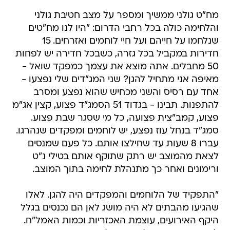
מח"ט גולני ממשיך ומספר על מצב חטיבת גולני
והלחימה כולה בכל רחבי הדרום: "היו לנו מח"טים
שנלחמו על חייהם ועל חיי לוחמים ואזרחים. 15
חדירות במקביל בכל גזרה, כשבכל חדירה יש לפחות
50 מחבלים. אתה מוצא את עצמך כמפקד שואל -
מאיפה אני מתחיל להגן? שני המג"דים שלי נפצעו -
אחד עם רסיס והשני מכחיש שהוא נפצע ומסרב
להתפנות. תבינו - בגדוד 51 הסמג"ד פצוע, קצין אג"מ
פצוע, קמב"צית פצועה, כל מי שסגר שבת פצוע.
סמג"ד בנחל עוז נפצע, יש לוחמים ומפקדים שנהרגו.
עברו 8 שעות עד שחילצו אותם. כל פעם שמנסים
לצאת מהמוצב יש רתק שתוקף אותם בטילי נ"ט
ורימונים ואחר כך מתנהלת לחימה בתוך המוצב.
"התפקיד של הלוחמים והמפקדים היה להגן. לאלו
שהגיעו מהבתים לא היה מושג לאן הם נכנסים בגלל
היקף האירועים, עוצמת האכזריות וכמות האמל"ח.