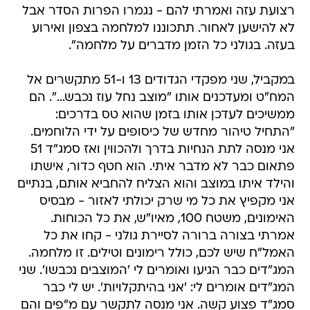
רצועת עזה ואמרתי להם - נגמרו הפרות הסדר אבל
לא להישען לאחור. תתכוננו למלחמה בצפון ואירוע
בעזה. בגולני כל הזמן מדברים על מלחמה".
במקביל, שני מפקדי הגדודים 13 ו-51 מתקשרים אל
המח"ט ומעדכנים אותו "מוצב נחל עוז נכבש...". הם
ממשיכים לעדכן אותו בזמן שהוא טס בדרכים:
"התחיל טיהור מחדש של כיסופים על ידי הלוחמים.
אני מנסה לתת הנחיות בדרך ולהכווין ואז סמג"ד 51
פתאום כבר לא מדבר איתי. הוא חטף כדור, אישתו
והילד איתו במוצב והוא הצליח להחביא אותם, בנתיים
אני מקפיץ את כל מי שרק יכולתי לאזור - מבסיס
האימונים, משטח 100, מאיו"ש, את כל הכוחות.
אמרתי בצורה ברורה לסיירת גולני - קחו את כל
האמל"ח שיש לכם, כולל רימונים וטילים. זו מלחמה.
המג"דים כבר הגיעו ואומרים לי 'המוצבים נכבשו'. שני
המג"דים אומרים לי: 'אני בהיתקלויות'. יש לי כבר
סמג"ד פצוע קשה. אני מנסה לתקשר עם מ"פים והם