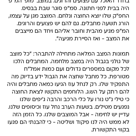
בחדר האוכל עם פצועים והרוגים. במוצב 'מופ' המ"פ
היה בבית לפני חתונה. סמ"פ סוגר שבת בבסיס.
החפ"ק שלו יוצא החוצה ונלחם. המוצב מגן על עצמו,
הורג תשעה מחבלים. גם להם יש פצועים והרוגים.
המ"פ מגיע מהבית וחובר אליהם ויחד הם מייצבים
את המצב - ואז הסיירת מגיעה".
תמונות המצב המלאה מתחילה להתבהר: "כל מוצב
של גולני בגבול היה במצב מלחמה. המחבלים הלכו
לכל מקום במספרים גדולים ועם כמות אמל"ח
מטורפת. כל מחבל שחצה את הגבול ידע בדיוק מה
התפקיד שלו. רק לנחל עוז הגיעו כמאה מחבלים והיה
להם רתק על הש.ג. הלוחמים התקשו לצאת החוצה
כי טילי נ"ט נורו על כלי הרכב והרבה ג'יפים שלנו
נפגעים מטילים. בשעות הערב נחל עוז וכיסופים שלנו.
עדיין יש לחימה - אבל המוצבים שלנו. כל הזמן הזה
לא ממש היה לנו פיקוד ושליטה - כי להבנתי הם פגעו
בקווי התקשורת.