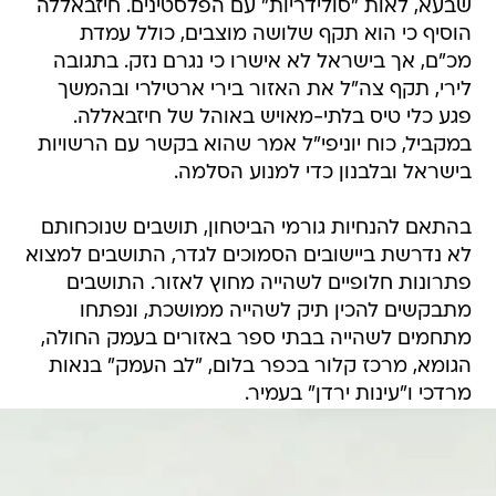
שבעא, לאות "סולידריות" עם הפלסטינים. חיזבאללה
הוסיף כי הוא תקף שלושה מוצבים, כולל עמדת
מכ"ם, אך בישראל לא אישרו כי נגרם נזק. בתגובה
לירי, תקף צה"ל את האזור בירי ארטילרי ובהמשך
פגע כלי טיס בלתי-מאויש באוהל של חיזבאללה.
במקביל, כוח יוניפי"ל אמר שהוא בקשר עם הרשויות
בישראל ובלבנון כדי למנוע הסלמה.
בהתאם להנחיות גורמי הביטחון, תושבים שנוכחותם
לא נדרשת ביישובים הסמוכים לגדר, התושבים למצוא
פתרונות חלופיים לשהייה מחוץ לאזור. התושבים
מתבקשים להכין תיק לשהייה ממושכת, ונפתחו
מתחמים לשהייה בבתי ספר באזורים בעמק החולה,
הגומא, מרכז קלור בכפר בלום, "לב העמק" בנאות
מרדכי ו"עינות ירדן" בעמיר.