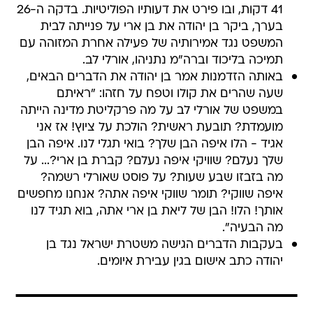
41 דקות, ובו פירט את דעותיו הפוליטיות. בדקה ה-26
בערך, ביקר בן יהודה את בן ארי על פנייתה לבית
המשפט נגד אמירותיה של פעילה אחרת המזוהה עם
תמיכה בליכוד וברה"מ נתניהו, אורלי לב.
באותה הזדמנות אמר בן יהודה את הדברים הבאים,
שעה שהרים את קולו וטפח על חזהו: "ראיתם
במשפט של אורלי לב על מה פרקליטת מדינה הייתה
מועמדת? תובעת ראשית? הולכת על ציוץ! אז אני
אגיד - הלו איפה הבן שלך? בואי תגלי לנו. איפה הבן
שלך נעלם? שוויקי איפה נעלם? קברת בן ארי?... על
מה בזבזו שבע שעות? על פוסט שאורלי רשמה?
איפה שווקי? תומר שווקי איפה אתה? אנחנו מחפשים
אותך! הלו! הבן של ליאת בן ארי אתה, בוא תגיד לנו
מה הבעיה".
בעקבות הדברים הגישה משטרת ישראל נגד בן
יהודה כתב אישום בגין עבירת איומים.