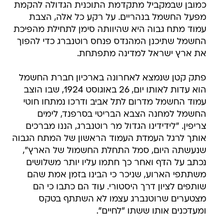
כמובן שבמקביל מתקדמת התוכנית הגדולה להקמת
מפעל החשמל בנהריים. על רקע כל אלה, הצבת
עמוד מתח גבוה היא שהיוותה סימן לתחילת מהפיכת
החשמל שתיכנן המהנדס פנחס רוטנברג כדי להפוך
את ארץ ישראל למדינה מתפתחת.
פתק קטן שנמצא לאחרונה בארכיון חברת החשמל
הוא עדות לאותו יום, 26 באוגוסט 1924, שבו הוצב
עמוד החשמל מדרום לתל אביב ודרכו נמתחו חוטי
החשמל למחנה הצבא הבריטי בסרפנד, לימים
צריפין. "לידידינו הגדול מר רוטנברג, הננו מברכים
אותך לרגל העמדת העמוד הראשון של המתח הגבוה
שנעשתה היום, סמל התחלת החשמול של הארץ",
נכתב על הדף ואחר כך חתמו עליו יותר משלושים
משתתפי הארוע, שניכר כי הבינו בזמן אמת שהם
שותפים לציון דרך היסטורי. עוד הם כתבו כי הם
מצטערים שרוטנברג עצמו לא השתתף בטקס
ומעדכנים אותו ששתו "לחיים".