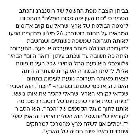
בביתן הוצבה מפת החשמל של רוטנברג והכתב
הסביר כי "כוח העין יפה מכוח המלים" בהתכוונו
ל"מפה הבולטת של ארץ ישראל עם קוים אדומים
המראים על תחנת רוטנברג. 26 מיליון מבקרים הגיעו
לאותה תערוכה שמשכה כשנתיים ושנחשבת
לתערוכה הגדולה ביותר שנערכה אי פעם. התערוכה
היתה כה חשובה עד שכתב עיתון "דואר היום" הבהיר
ש"וומבלי היא כעת התל היחידי שכל העינים פונות
אליו". לדעתו הבשורה העיקרית שעתידה היתה
לצאת מאותה תערוכה נוגעת לעיסוק בתחום
האנרגיה, או כפי שנכתב בכתבה- "הכח". הוא הסביר
שכדאי לקורא הארץ ישראלי להכיר את אותו נושא,
"ביחוד כעת אחרי שתוכניתו של רוטנברג מכניסה
אותנו לתוך מעגל הקסמים של 'הכח'". הוא הסביר
לקוראיו ש"החשמל הוא השליח היחידי והנאמן שעל
ידו יכולים אנו לשלח מרץ מהמרכז למרחקים
שחבויים באיזו פינה חבויה של הארץ".