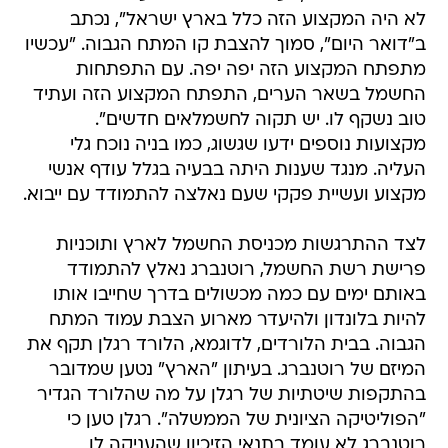
לא היה המקצוע הזה כלל בארץ ישראל", נכתב
ב"דואר היום", סמוך להצבת קו המתח הגבוה. "עכשיו
מתפתח המקצוע הזה יפה יפה. עם התפתחות
החשמל בשאר הערים, התפתח המקצוע הזה ועתיד
טוב נשקף לו. יש תקוה לחשמלאים חדשים".
מקצועות נוספים ידעו שגשוג, כמו בניה נוכח גלי
העליה. מנגד שענות היתה בבעיה בגלל עודף אנשי
מקצוע ועשיית פקקי שעם נאלצה להתמודד עם ייבוא.
לצד ההתרגשות מכניסת החשמל לארץ ותוכניות
פרישת רשת החשמל, רוטנברג נאלץ להתמודד
באותם ימים עם כמה מכשולים בדרך שחייבו אותו
להיות בלונדון ולהיעדר מארוע הצבת עמוד המתח
הגבוה. בבית הלורדים, לדוגמא, הלורד רגלן תקף את
המיזם של רוטנברג. בעיתון "הארץ" נטען שמדובר
בהתקפות שיטתיות של רגלן על מה שהלורד הגדיר
"הפוליטיקה הציונית של הממשלה". רגלן טען כי
רוטנברג לא עומד בתנאי הזיכיון שהעניקה לו