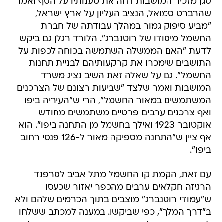
סגן מזכיר המושבות דחה את טענותיו על הסף ואמר
שהרברט סמואל, הנציב העליון על ארץ ישראל,
"מביע סיפוק גמור במהלך עבודתה של חברת
החשמל מיסודו של רוטנברג". הלורד רגלן גם ביקש
לדעת "האם הממשלה השתמשה בכוחה לכפות על
התושבים שימכרו את קרקעותיהם לבניית תחנות
החשמל". גם על שאלה זאת השיב נציג משרד
המושבות ואמר שלצד "שביעות רצונם של הצרכנים
המשתמשים במאור החשמל", הרי ש"העיריה ביפו
ואף צרכנים ערבים פרטיים משתמשים מחודש
אוקטובר 1923 ואילך בחשמל מן התחנה ביפו". הוא
אף ציין ש"התחנה מספיקה מאור ל-126 פנסי רחוב
ביפו".
עם זאת, הקמת קו החשמל מתל אביב לסרפנד
הרגיזה חקלאים ערבים מהכפר יאזור שכעסו
ש"עמודי רוטנברג" מוצבים בתוך הכרמים שלהם ולא
ב"דרך המלך", כפי שביקשו. במענה למכתב ששלחו