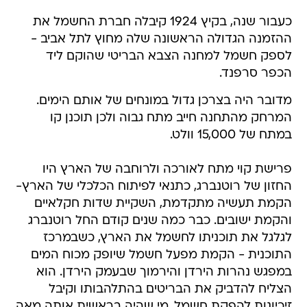
כעבור שנה, בקיץ 1924 קיבלה חברת החשמל את
ההזמנה הגדולה הראשונה שלה מחוץ לתל אביב -
לספק חשמל למחנה הצבא הבריטי שהוקם ליד
הכפר סרפנד.
מדובר היה בצרכן גדול במונחים של אותם הימים.
המרחק מהתחנה חייב מתח גבוה ולכן תוכנן קו
במתח של 15,000 וולט.
פרישת קוי מתח לאורכה ולרוחבה של הארץ היו
החזון של רוטנברג, כתנאי לפיתוח הכלכלי של הארץ-
הקמת תעשיה מתקדמת, השקיית שדות חקלאיים
והקמת ישובים. כבר כמה שנים קודם החל רוטנברג
לגלגל את תוכניתו לחשמל את הארץ, כשבמרכז
התוכנית - הקמת מפעל חשמל שיופק מכוח המים
במפגש נהרות הירדן והירמוך שבעמק הירדן. הוא
הצליח להדביק את הבריטים בהתלהבותו וקיבל
זיכיונות להפקת חשמל. מי שהיה בראשית אותה מאה