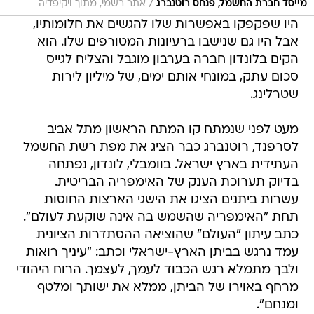
/
מייסד חברת החשמל, פנחס רוטנברג
אתר רשמי, מתוך ויקיפדיה
היו שפקפקו באפשרות שלו להגשים את חלומותיו,
אבל היו גם שנישבו ברעיונות המטורפים שלו. הוא
הקים בלונדון חברה בערבון מוגבל והצליח לגייס
סכום עתק, במונחי אותם ימים, של מיליון לירות
שטרלינג.
מעט לפני שנמתח קו המתח הראשון מתל אביב
לסרפנד, רוטנברג כבר הציג את מפת רשת החשמל
העתידית בארץ ישראל. בוומבלי, לונדון, נפתחה
בדיוק תערוכת הענק של האימפריה הבריטית.
עשרות ביתנים הציגו את הישגי הארצות החוסות
תחת "האימפריה שהשמש בה אינה שוקעת לעולם".
כתב עיתון "העולם" שהוציאה ההסתדרות הציונית
עמד נרגש בביתן הארץ-ישראלי וכתב: "עיניך רואות
ולבך מתמלא רגש הכבוד לעמך, לעצמך. הרוח היהודי
מרחף באוירו של הביתן, ממלא את ישותך ומלטף
ומנחם".