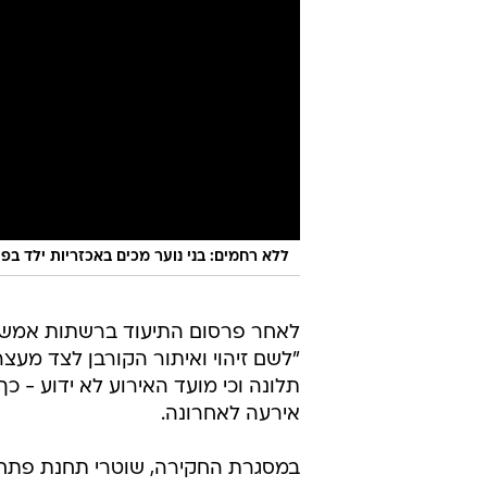
לאחר פרסום התיעוד ברשתות אמש, ב
"לשם זיהוי ואיתור הקורבן לצד מע
תלונה וכי מועד האירוע לא ידוע - 
אירעה לאחרונה.
באירועי האלימות. בנוסף, מהמשטרה
שברשותם, לצד ניהול המשך מהלכי ח
המשטרה תבחן את הבאת החשודים ל
על פי החשד, עימות התפתח בין שתי 
נער אחר באקדח איירסופט. אחרי כן,
הנערים שהשתתף באירוע הראשון.
כמו כן מעיריית פתח תקווה נמסר:
אלימות קשה בין בני נוער. הגורמים 
אנו מגנים ומוקיעים כל שימוש באלימ