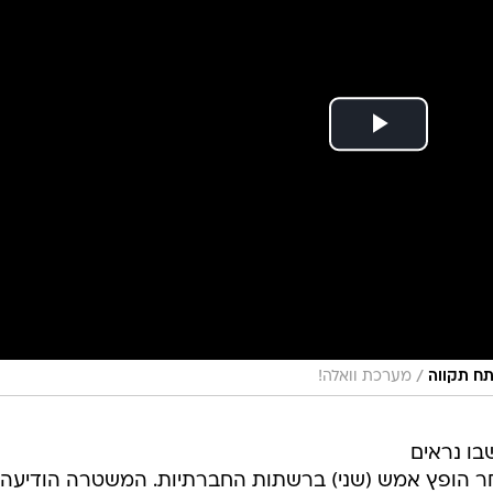
/
תח תקווה
מערכת וואלה!
בו נראים
אחר הופץ אמש (שני) ברשתות החברתיות. המשטרה הודיעה 
פתחה בחקירה יזומה, והבוקר עצרה ארבעה נערים, בני 17-15, בחשד למעורבות באירוע האלים.
ם מכים את הילד בפניו, צועקים עליו שישכב על הרצפה וח
בתיעוד המחריד
.
עם מקלות, צועקים עליו "רד על הרצפה", מקללים אותו: "תג
 בהמשך, הנערים האלימים מבקשים ממנו כתובת של מישה
. גם כשהילד ביקש מהם להפסיק ואמר להם: "אמא שלי
.