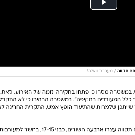
משטרה מסרו כי פתחו בחקירה יזומה של האירוע, וזאת,
צר כלל המעורבים בתקיפה". במשטרה הבהירו כי לא התקבל
כך שייתכן שלמרות שהתיעוד הופץ אמש, התקרית החריגה לא
במסגרת החקירה, שוטרי תחנת פתח תקווה עצרו ארבעה חשודים, כבני 17-15, בחשד למעורבו
 נמסר כי המעצר בוצע "תוך חיפוש ותפיסת אמצעי תיעוד
קירה לאיתור ומעצר שאר המעורבים בהתאם". כמו כן,
דיון בבקשה להאריך מעצרם בבית המשפט.
קבוצות נערים, לאחר אירוע תקיפה ראשון שבו איימו נערים
 פרץ העימות בגינה הציבורית, שבו לפי החשד, הותקף אחד
 "הלילה הופץ סרטון ברשתות החברתיות אשר מתעד מקרה
העירוניים פועלים ביחד עם משטרת ישראל לאיתור התוקפים.
ות מכל סוג, ויחד עם גורמי האכיפה נפעל כנגדה ביד קשה.