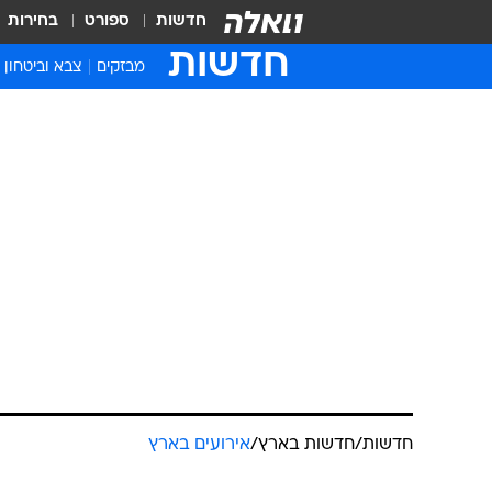
חדשות
ספורט
בחירות
חדשות
מבזקים
צבא וביטחון
חדשות
/
חדשות בארץ
/
אירועים בארץ
זוועה בפתח ת
לינץ' בילד בג
קשה לצפייה
ארז הראל
עודכן לאחרונה: 12.9.2023 / 5:13
בסרטון שהופץ ברשתות החברתיות
שישכב על הרצפה וחלק מהם אף