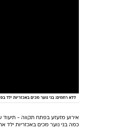
ללא רחמים: בני נוער מכים באכזריות ילד בפ
אירוע מזעזע בפתח תקווה - תיעוד ש
כמה בני נוער מכים באכזריות ילד 
בסרטון המטריד שהופץ, נראים הנערי
מהם אף מתעדים את המקרה -
צפו 
כמו כן, הנערים נצפו מכים את הילד 
שאתה שרמוטה", "תגיד שאתה זונה".
והוא אומר להם שהוא לא יודע אותה
מאושפזת בבית חולים" - הם לא חדלו