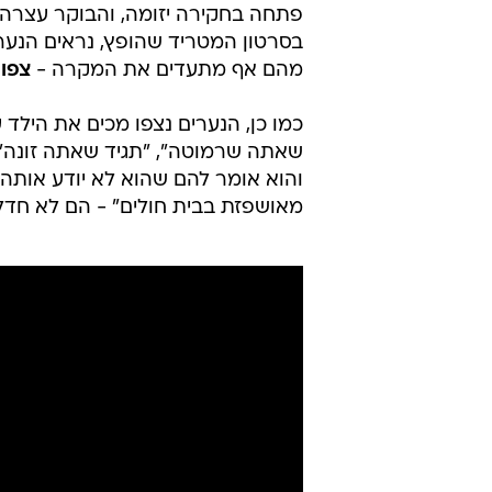
ללא רחמים: בני נוער מכים באכזריות ילד בפ