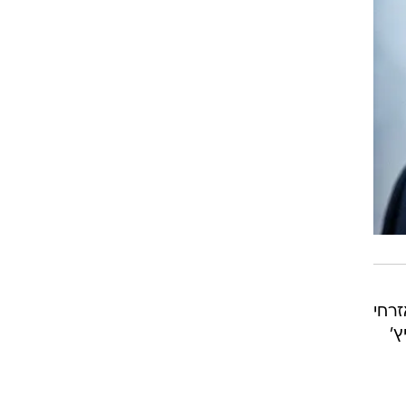
רחי
'