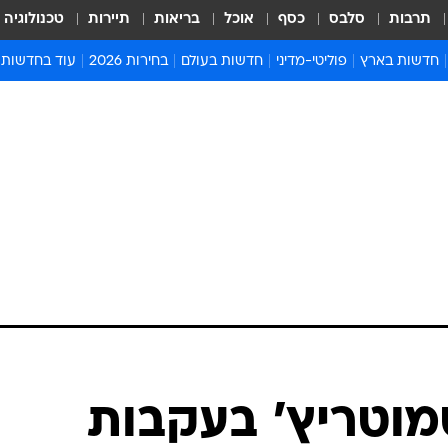
תרבות
סלבס
כסף
אוכל
בריאות
תיירות
טכנולוגיה
חדשות בארץ
פוליטי-מדיני
חדשות בעולם
בחירות 2026
עוד בחדשות
אירועים בארץ
פוליטיקה וממשל
המזרח התיכון
דעות ופרשנויו
חדשות פלילים ומשפט
יחסי חוץ
אירופה
סרי ושלזינגר
חינוך
אמריקה
פרויקטים מיוח
ישראלים בחו"ל
אסיה והפסיפיק
אסור לפספס
בריאות
אפריקה
מדע וסביבה
חברה ורווחה
הנחיות פיקוד 
ארכיון מדורים
זמני כניסת ש
לוח חופשות וח
לוח שנה
חדשות יהדות
וטריץ' בעקבות
חדשות המשפ