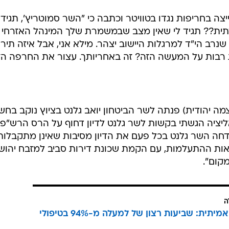
צה בחריפות נגדו בטוויטר וכתבה כי "השר סמוטריץ', תגיד 
דתית?? תגיד לי שאין מצב שבמשמרת שלך המינהל האזרחי
רב הי"ד למרגלות היישוב יצהר. מילא אני, אבל איזה תירו
 רבות על המעשה הזה? זה באחריותך. עצור את החרפה הזו
ה יהודית) פנתה לשר הביטחון יואב גלנט בציוץ נוקב בחשב
יציה הגשתי בקשות לשר גלנט לדיון דחוף על הרס הרש"פ
 דחה השר גלנט בכל פעם את הדיון מסיבות שאינן מתקבלות
צאות ההתעלמות, עם הקמת שכונת דירות סביב למזבח יהוש
קום".
ה
הצלחה אמיתית: שביעות רצון של למעלה מ-94% בטיפולי