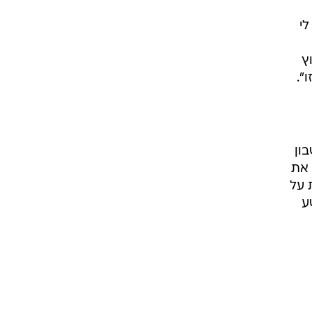
לי
ץ
".
ון
 את
 על
ע