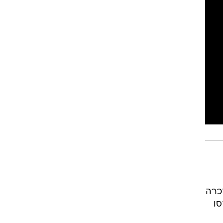
כרה
סו