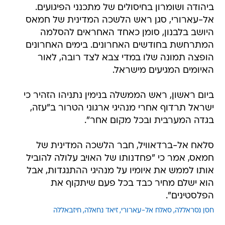
ביהודה ושומרון בחיסולים של מתכנני הפיגועים.
אל-עארורי, סגן ראש הלשכה המדינית של חמאס
היושב בלבנון, סומן כאחד האחראים להסלמה
המתרחשת בחודשים האחרונים. בימים האחרונים
הופצה תמונה שלו במדי צבא לצד רובה, לאור
האיומים המגיעים מישראל.
ביום ראשון, ראש הממשלה בנימין נתניהו הזהיר כי
ישראל תרדוף אחרי מנהיגי ארגוני הטרור ב"עזה,
בגדה המערבית ובכל מקום אחר".
סלאח אל-ברדאוויל, חבר הלשכה המדינית של
חמאס, אמר כי "פחדנותו של האויב עלולה להוביל
אותו לממש את איומיו על מנהיגי ההתנגדות, אבל
הוא ישלם מחיר כבד בכל פעם שיתקוף את
הפלסטינים".
חסן נסראללה
סאלח אל-עארורי
זיאד נחאלה
חיזבאללה