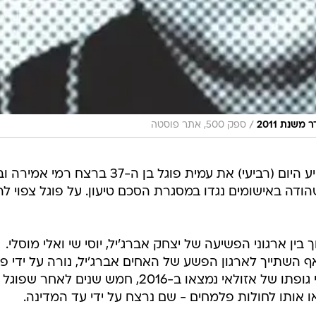
/
משנת 2011
ספק 500, אתר פוסטה
בית המשפט המחוזי בתל אביב הרשיע היום (רביעי) את עמית פוגל בן ה-37 ברצח 
אזולאי ב-2011, לאחר שהודה באישומים נגדו במסגרת הסכם טיעון. על פוגל צפוי ל
ין ארגוני הפשיעה של יצחק אברג'יל, יוסי שי ואלי מוסלי.
 השתייך לארגון הפשע של האחים אברג'יל, נורה על ידי פו
ברחוב משה דיין בראשון לציון. שרידי גופתו של אזולאי נמצאו ב-2016, חמש שנים לאחר שפוגל
ו אותו לחולות פלמחים - שם נרצח על ידי עד המדינה.