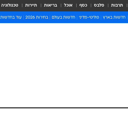
תרבות
סלבס
כסף
אוכל
בריאות
תיירות
טכנולוגיה
חדשות בארץ
פוליטי-מדיני
חדשות בעולם
בחירות 2026
עוד בחדשות
אירועים בארץ
פוליטיקה וממשל
המזרח התיכון
דעות ופרשנויו
חדשות פלילים ומשפט
יחסי חוץ
אירופה
סרי ושלזינגר
חינוך
אמריקה
פרויקטים מיוח
ישראלים בחו"ל
אסיה והפסיפיק
אסור לפספס
בריאות
אפריקה
מדע וסביבה
חברה ורווחה
הנחיות פיקוד 
ארכיון מדורים
זמני כניסת ש
לוח חופשות וח
לוח שנה
חדשות יהדות
חדשות המשפ