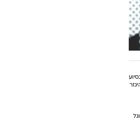
רמי אמירה ובסיוע
היגזר
גל