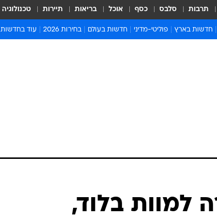
תרבות
סלבס
כסף
אוכל
בריאות
תיירות
טכנולוגיה
חדשות בארץ
פוליטי-מדיני
חדשות בעולם
בחירות 2026
עוד בחדשות
אירועים בארץ
פוליטיקה וממשל
המזרח התיכון
דעות ופרשנויו
חדשות פלילים ומשפט
יחסי חוץ
אירופה
סרי ושלזינגר
חינוך
אמריקה
פרויקטים מיוח
ישראלים בחו"ל
אסיה והפסיפיק
אסור לפספס
בריאות
אפריקה
מדע וסביבה
חברה ורווחה
הנחיות פיקוד 
ארכיון מדורים
זמני כניסת ש
לוח חופשות וח
לוח שנה
חדשות יהדות
ן 34 נורה למוות בלוד,
חדשות המשפ