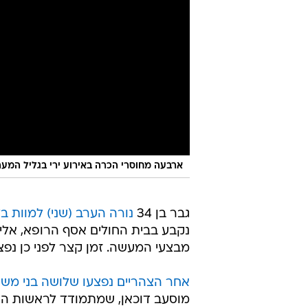
ארבעה מחוסרי הכרה באירוע ירי בגליל המער
גבר בן 34
נורה הערב (שני) למוות בל
נקבע בבית החולים אסף הרופא, אליו
מבצעי המעשה. זמן קצר לפני כן נפצע באורח בינונ
אחר הצהריים נפצעו שלושה בני משפ
מוסעב דוכאן, שמתמודד לראשות העירי