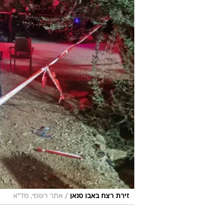
/
זירת רצח באבו סנאן
אתר רשמי, מד"א