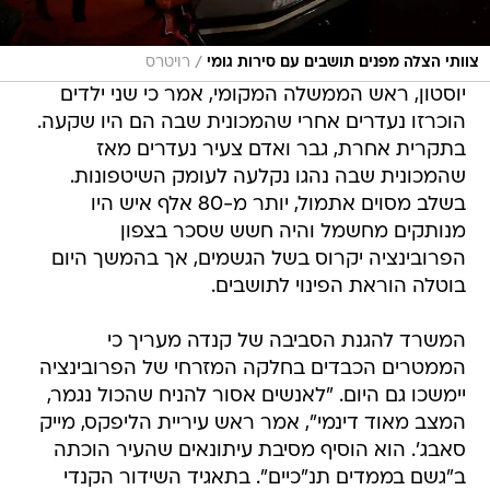
/
צוותי הצלה מפנים תושבים עם סירות גומי
רויטרס
יוסטון, ראש הממשלה המקומי, אמר כי שני ילדים
הוכרזו נעדרים אחרי שהמכונית שבה הם היו שקעה.
בתקרית אחרת, גבר ואדם צעיר נעדרים מאז
שהמכונית שבה נהגו נקלעה לעומק השיטפונות.
בשלב מסוים אתמול, יותר מ-80 אלף איש היו
מנותקים מחשמל והיה חשש שסכר בצפון
הפרובינציה יקרוס בשל הגשמים, אך בהמשך היום
בוטלה הוראת הפינוי לתושבים.
המשרד להגנת הסביבה של קנדה מעריך כי
הממטרים הכבדים בחלקה המזרחי של הפרובינציה
יימשכו גם היום. "לאנשים אסור להניח שהכול נגמר,
המצב מאוד דינמי", אמר ראש עיריית הליפקס, מייק
סאבג'. הוא הוסיף מסיבת עיתונאים שהעיר הוכתה
ב"גשם בממדים תנ"כיים". בתאגיד השידור הקנדי