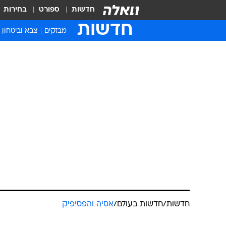
חדשות
ספורט
בחירות
חדשות
מבזקים
צבא וביטחון
חדשות
/
חדשות בעולם
/
אסיה והפסיפיק
בת 16 נד
בהודו. איש ל
סוכנויות הידיעות
עודכן לאחרונה: 31.5.2023 / 12:25
הנערה הותקפה באכזריות על ידי 
עשרות פעמים בסמטה בבירה ותק
לרגע, אך הוא הדף אותו. הרצח 
במדינה: "הפושעים חסרי מורא"