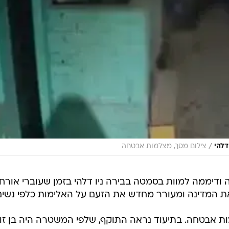
/
דלהי
צילום מסך, מצלמות אבטחה
 בהודו, שנדקרה ודיממה למוות בסמטה בבירה ניו דלהי בזמן שעוברי אורח
את המדינה ומעורר מחדש את הזעם על האלימות כלפי נשים
 אבטחה. בתיעוד נראה התוקף, שלפי המשטרה היה בן זו
ה אותה בלוח בטון. כמה עוברי אורח נצפו חולפים על פני
התערב, אך נהדף על ידי התוקף והמשיך בדרכו.
למשטרה וגופתה נותרה שרועה בסמטת הרחוב עד שהיא זו
תי שעבר במקום. המשטרה אמרה כי התוקף, סאהיל חאן, ב
 לסיים את הקשר ביניהם. הוא רכש את הסכין לפני שבועיים
ה שבה תקף אותה.
והביעה הערות שליליות על מערכת היחסים שלהם. זה הכעי
ר שוטר לתקשורת המקומית.