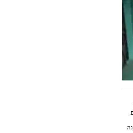
.
גה
ה
התה
ן
ס