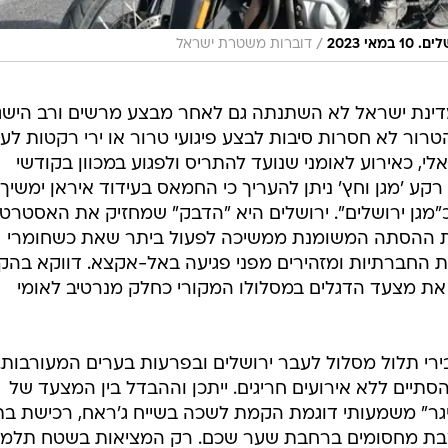
/
י 2023
דוברות משטרת ישראל
דינת ישראל לא השתנתה גם לאחר מבצע מרשים ורב הישג
 הטרור לא חסרות סיבות לבצע פיגועי טרור או ירי רקטות לע
לי, כאירוע לאומני שנועד להתריס ולפגוע במכוון בקודשי
רקע 'מגן וחץ' ניתן להעריך כי החמאס בעידוד איראן ימשיך
"מגן ירושלים". ירושלים היא "הדבק" שמחזיק את האסטרטג
נת ההסתה המשומנת ממשיכה לפעול ביתר שאת כשחומרי
 החברתיות ומזהירים מפני פגיעה באל-אקצא. דווקא בה
את מצעד הדגלים במסלולו המקורי כחלק מנרטיב לאומי
תיים בירי תלול מסלול לעבר ירושלים ובפרעות בערים המעורבות.
יים ללא אירועים חריגים. ייתכן וההבדל בין המצעד של
טריגר" משמעותי דוגמת הקמת לשכה בשייח ג'ראח, רכישת בת
 הצבת מחסומים ברחבת שער שכם. רק המציאות בשטח תלמ