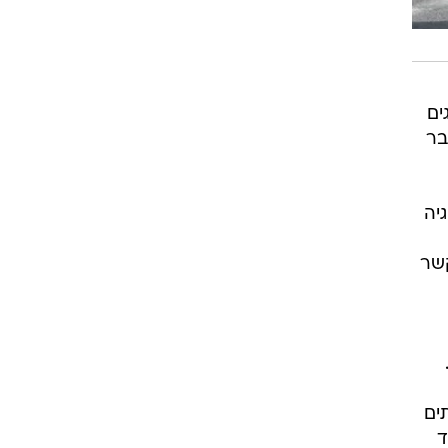
ים
בר
יה
קשר
ים
ד