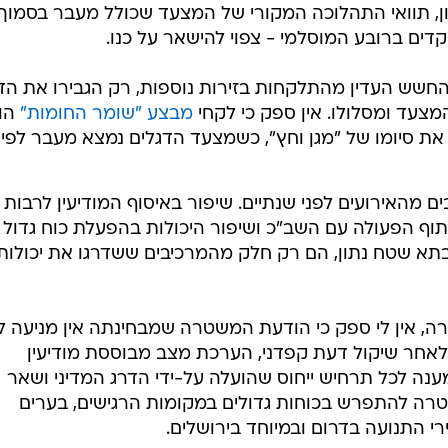
ן, תוואי התהלוכה המקורי של המצעד שכולל מעבר בסמוך
ים ברובע המוסלמי - צפוי להישאר על כנו.
חשש העדין מהתלקחות בזירות נוספות, רק הגבירו את הד
מצעד ומסלולו. אין ספק כי לקחי
מבצע "שומר החומות"
הונ
ת סיומו של "מגן וחץ", כשמצעד הדגלים נמצא מעבר לפינ
מהאירועים לפני שנתיים. שיפור באיסוף המודיעין לרבות
וף הפעולה עם השב"כ ושיפור היכולות בהפעלת כוח גדול
, בתא שטח נתון, הם רק חלק מהמרכיבים ששדרגו את יכולות
ה, אין לי ספק כי הודעת המשטרה שמבחינתה אין מניעה ל
אחר שיקול דעת קפדני, הערכת מצב מבוססת מודיעין
נה לכל תרחיש ייחוס שהועלה על-ידי הדרג המדיני ושאר
טרה להתפרש בכוחות גדולים במקומות הרגישים, בערים
י התנועה בדרום ובמיוחד בירושלים.