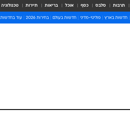
תרבות
סלבס
כסף
אוכל
בריאות
תיירות
טכנולוגיה
חדשות בארץ
פוליטי-מדיני
חדשות בעולם
בחירות 2026
עוד בחדשות
אירועים בארץ
פוליטיקה וממשל
המזרח התיכון
דעות ופרשנויו
חדשות פלילים ומשפט
יחסי חוץ
אירופה
סרי ושלזינגר
חינוך
אמריקה
פרויקטים מיוח
ישראלים בחו"ל
אסיה והפסיפיק
אסור לפספס
בריאות
אפריקה
מדע וסביבה
חברה ורווחה
הנחיות פיקוד 
ארכיון מדורים
זמני כניסת ש
לוח חופשות וח
לוח שנה
חדשות יהדות
חדשות המשפ