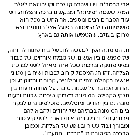
אבי הרמב"ם. ויש שהרחיקו לכת וקשרו זאת לאלת
המזל ששמה "מימונה" ומבקשים ברכה והצלחה. ויש
עוד הסברים רבים ונוספים, אך החשוב מכל הוא
משמעותה של המימונה בפועל אצל החוגגים יוצאי
מרוקו בעולם, שהטמיעו אותה גם בארץ.
חג המימונה הפך למעשה לחג של בית פתוח לרווחה,
של מפגשים בין אנשים, של קבלת אורחים, של כיבוד
במיני מתיקה וברכות שכל אחד מאחל לשני לברכת
הצלחה. זהו חג המסמל קירוב לבבות ושיח בין מגווני
אנשים בקהילה: דתיים וחילוניים, קרובים ורחוקים, וכן
זהו חג המדבר על שכנות טובה, על אחווה ורעות בין
חלקי הקהילה. המימונה במרוקו טיפחה שכנות ורעות
טובה גם בין יהודים ומוסלמים. מוסלמים נהגו לבקר
ביום המימונה בבתיהם של יהודים ולהביא להם
פרחים, חלב ודבש. ויחד איחלו אחד לשני קיץ טוב
ומבורך ויבול עשיר ובשפע של הצלחה. וכמובן
הברכה המסורתית: "תרבחו ותסעדו".