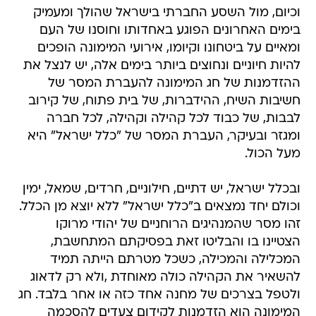
וכיום, מול השסע החברתי בישראל שהולך ומעמיק
בימים האחרונים הפוגע באחדותו וחוסנו של העם
ומאיים על ביטחונו וקיומו, אירועי המימונה הופכים
להיות חיוניים ונחוצים ביותר בימים אלה, יש לנצל את
ההזדמנות של חג המימונה להעברת המסר של
חשיבות השיח, ההידברות, של בית פתוח, של קירוב
לבבות, של כבוד לכל קהילה וקהילה, לכל חברה
ומגזר ובעיקר, העברת המסר של "כלל ישראל" היא
מעל הכול.
ובכלל ישראל, יש דתיים, חילוניים, חרדים, שמאל, ימין
וכולם יחד נמצאים ב"כלל ישראל" ללא יוצא מן הכלל.
זהו מסר שהמנהיגים הרוחניים של יהודי מרוקו
הצטיינו בו והבליטו זאת בפסיקתם המתחשבת,
המכלילה והמכילה, כשכל מטרתם הייתה תמיד
להשאיר את הקהילה כולה מאוחדת ,ולא רק לדאוג
ולטפל בצרכים של מחנה אחד כזה או אחר בלבד. חג
המימונה הוא הזדמנות לקידום צעדים להסכמה