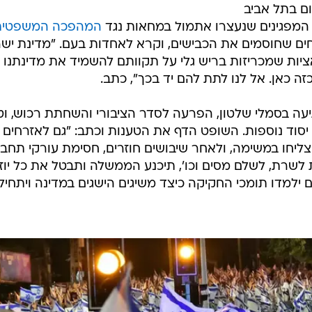
ם בתל אביב
המפגינים שנעצרו אתמול במחאות נגד
המהפכה המשפטית
חים שחוסמים את הכבישים, וקרא לאחדות בעם. "מדינת יש
יות שמכריזות בריש גלי על תקוותם להשמיד את מדינתנו
 כאן. אל לנו לתת להם יד בכך", כתב.
ה בסמלי שלטון, הפרעה לסדר הציבורי והשחתת רכוש, וט
ת יסוד נוספות. השופט הדף את הטענות וכתב: "גם לאזרחים
יצליחו במשימה, ולאחר שיבושים חוזרים, חסימת עורקי תחב
 לשרת, לשלם מסים וכו', תיכנע הממשלה ותבטל את כל יוז
 ילמדו תומכי החקיקה כיצד משיגים הישגים במדינה ויתחילו