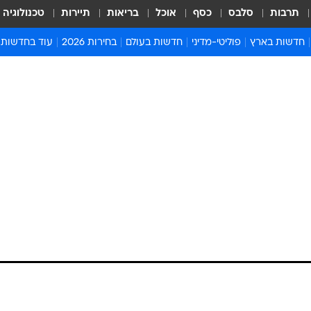
תרבות
סלבס
כסף
אוכל
בריאות
תיירות
טכנולוגיה
חדשות בארץ
פוליטי-מדיני
חדשות בעולם
בחירות 2026
עוד בחדשות
אירועים בארץ
פוליטיקה וממשל
המזרח התיכון
דעות ופרשנויו
חדשות פלילים ומשפט
יחסי חוץ
אירופה
סרי ושלזינגר
חינוך
אמריקה
פרויקטים מיוח
ישראלים בחו"ל
אסיה והפסיפיק
אסור לפספס
בריאות
אפריקה
מדע וסביבה
חברה ורווחה
הנחיות פיקוד 
ארכיון מדורים
זמני כניסת ש
לוח חופשות וח
לוח שנה
חדשות יהדות
חדשות המשפ