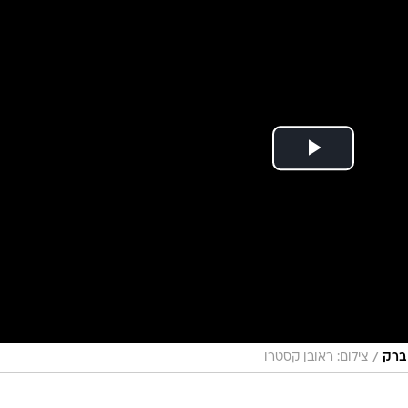
/
 ברק
צילום: ראובן קסטרו