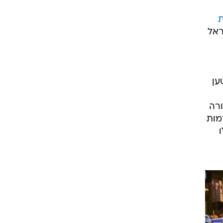
ראל
ען
ורה
מות