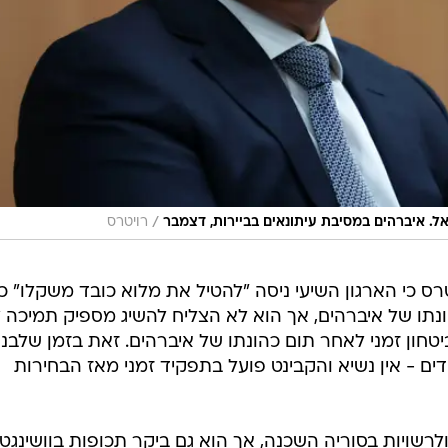
/
ל. איברהים במסיבת עיתונאים בביירות, דצמבר
רויטרס
ס כי הארגון השיעי ניסה "להטיל את מלוא כובד משקלו" כד
תו של איברהים, אך הוא לא הצליח להשיג מספיק תמיכה ל
טחון זמני לאחר תום כהונתו של איברהים. זאת בזמן שלבנו
 - אין נשיא והקבינט פועל בתפקיד זמני מאז הבחירות
רשויות בסוריה השכנה, אך הוא גם ביקר תכופות בוושינגטו