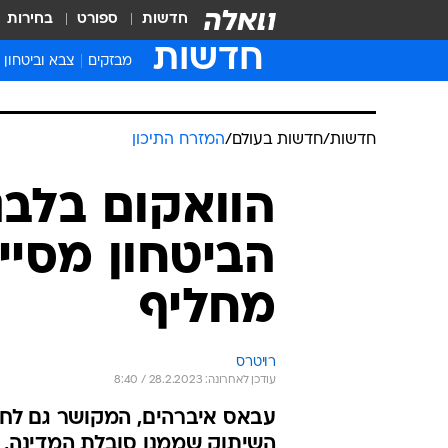
חדשות
ספורט
בחירות
חדשות
מבזקים
צבא וביטחון
חדשות
/
חדשות בעולם
/
המזרח התיכון
הוואקום בלבנ
הביטחון מסיי
מחליף
רויטרס
עודכן לאחרונה: 28.2.2023 / 8:40
עבאס איברהים, המקושר גם לחיז
השיתוק שממנו סובלת המדינה, 