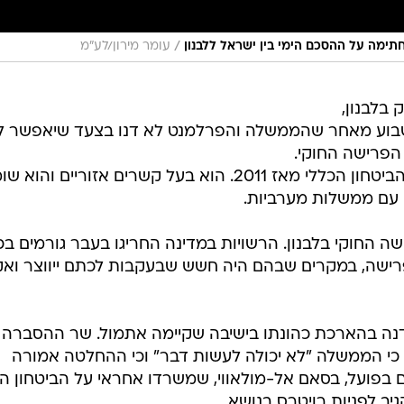
/
תימה על ההסכם הימי בין ישראל ללבנון
עומר מירון/לע"מ
 בלבנון,
שבוע מאחר שהממשלה והפרלמנט לא דנו בצעד שיאפשר ל
הפרישה החוקי.
איברהים, מדרום לבנון, עומד בראש הביטחון הכללי מאז 2011. הוא בעל קשרים אזוריים והו
ן עם ממשלות מערביות.
א יהיה בן 64, גיל הפרישה החוקי בלבנון. הרשויות במדינה החריגו בעבר גורמים ב
רישה, במקרים שבהם היה חשש שבעקבות לכתם ייווצר ואק
דנה בהארכת כהונתו בישיבה שקיימה אתמול. שר ההסברה
 כי הממשלה "לא יכולה לעשות דבר" וכי ההחלטה אמורה
 בפועל, בסאם אל-מולאווי, שמשרדו אחראי על הביטחון הכ
גיב לפניות רויטרס בנושא.