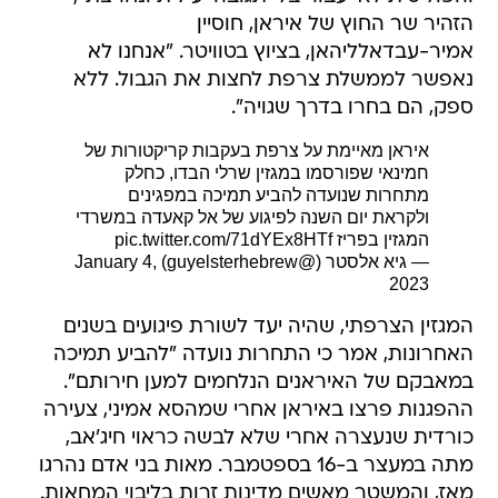
הזהיר שר החוץ של איראן, חוסיין
אמיר-עבדאלליהאן, בציוץ בטוויטר. "אנחנו לא
נאפשר לממשלת צרפת לחצות את הגבול. ללא
ספק, הם בחרו בדרך שגויה".
איראן מאיימת על צרפת בעקבות קריקטורות של
חמינאי שפורסמו במגזין שרלי הבדו, כחלק
מתחרות שנועדה להביע תמיכה במפגינים
ולקראת יום השנה לפיגוע של אל קאעדה במשרדי
המגזין בפריז
pic.twitter.com/71dYEx8HTf
— גיא אלסטר (@guyelsterhebrew)
January 4,
2023
המגזין הצרפתי, שהיה יעד לשורת פיגועים בשנים
האחרונות, אמר כי התחרות נועדה "להביע תמיכה
במאבקם של האיראנים הנלחמים למען חירותם".
ההפגנות פרצו באיראן אחרי שמהסא אמיני, צעירה
כורדית שנעצרה אחרי שלא לבשה כראוי חיג'אב,
מתה במעצר ב-16 בספטמבר. מאות בני אדם נהרגו
מאז, והמשטר מאשים מדינות זרות בליבוי המחאות.