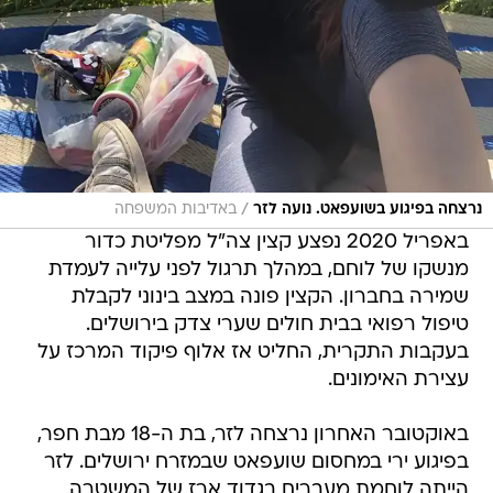
/
נרצחה בפיגוע בשועפאט. נועה לזר
באדיבות המשפחה
באפריל 2020 נפצע קצין צה"ל מפליטת כדור
מנשקו של לוחם, במהלך תרגול לפני עלייה לעמדת
שמירה בחברון. הקצין פונה במצב בינוני לקבלת
טיפול רפואי בבית חולים שערי צדק בירושלים.
בעקבות התקרית, החליט אז אלוף פיקוד המרכז על
עצירת האימונים.
באוקטובר האחרון נרצחה לזר, בת ה-18 מבת חפר,
בפיגוע ירי במחסום שועפאט שבמזרח ירושלים. לזר
הייתה לוחמת מעברים בגדוד ארז של המשטרה