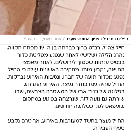
/
חיילים בתרגיל בצפון. החודש שעבר
אתר רשמי, דובר צה"ל
חייל צה"ל, רב"ט ברוך כברתה בן ה-19 מפתח תקווה,
נהרג הלילה (שלישי) לאחר שנפגע מפליטת כדור
בבסיס ענתות שסמוך לירושלים. לאחר מאמצי
החייאה, נקבע מותו. מחקירה ראשונית עולה כי החייל
נפגע מכדור תועה של חברו, ונסיבות האירוע נבדקות.
החייל שהיה עמו בחדר נעצר. האירוע התרחש
בפלוגה של גדוד ארז של המשטרה הצבאית, שבו
שירתה גם נועה לזר, שנרצחה בפיגוע במחסום
שועפאט לפני כשלושה חודשים.
החייל נעצר בחשד למעורבות באירוע, אך טרם נקבע
סעיף העבירה.