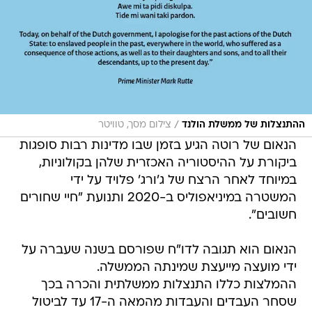
/
ההתנצלות של ממשלת הולנד
צילום מסך, טוויטר
הנאום של רוטה הגיע בזמן שבו מדינות רבות סופגות
ביקורת על ההיסטוריה האכזרית שלהן בקולוניות,
במיוחד לאחר הרצח של ג'ורג' פלויד על ידי
המשטרה במיניאפוליס ב-2020 ותנועת "חיי שחורים
חשובים".
הנאום הוא תגובה לדו"ח שפורסם בשנה שעברה על
ידי מועצה מייעצת שמינתה הממשלה.
ההמלצות כללו התנצלות ממשלתית והכרה בכך
שסחר העבדים והעבדות מהמאה ה-17 עד לביטול
"שקרה באופן ישיר או בעקיפין תחת הולנד" היו פשע
נגד האנושות. על פי הדו"ח, אי אפשר להפריד את