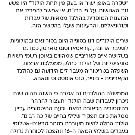
הגזענות המוסדית בהולנד ממאות של עבדות
וקולוניאליזם, והרעיונות שעלו בהקשר הזה.
שרים הולנדים דנו בסוגייה היום בסורינאם ובקולוניות
לשעבר ארובה, קוראסאו וסנט מארטן, כמו גם
בשלושה איים קאריביים שמהווים באופן רשמי רשויות
מוניציפליות של הולנד כחלק מממלכת ארצות
השפלה בטריטוריה מעבר לים הידועה גם כהולנד
הקאריבית - בונייר, סנט אוסטטיוס וסאבא.
הממשלה ההולנדית גם אמרה כי השנה תהיה שנת
זיכרון לעבדות שבה הולנד "תעצור להרהר
בהיסטוריה הכאובה הזאת. וכעת ההיסטוריה עדיין
ממלאת כיום תפקיד שלילי בחיים של כה רבים".
הולנד החלה להיות מעורבת בסחר טראנס-אטלנטי
בעבדים בשלהי המאה ה-16 ונהפכה לסוחרת גדולה
באמצע המאה ה-17. בסופו של דבר, חברת הודו
המערבית ההולנדית נהפכה לסוחרת העבדים