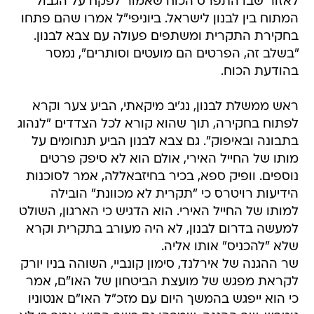
לאזור שבו התפרס הכוח שאמור לפקח על הגבול
המתוח בין לבנון לישראל. ביוניפי"ל אמרו שהם פתחו
בחקירת התקרית ומשתפים פעולה עם צבא לבנון.
"בשלב זה, הפרטים הם מועטים וסותרים", נמסר
בהודעת הכוח.
ראש ממשלת לבנון, נג'יב מיקאתי, הביע צער וקרא
לפתוח בחקירה, תוך שהוא קורא לכל הצדדים "לנהוג
בתבונה ובאיפוק". גם צבא לבנון הביע תנחומים על
מותו של החייל האירי, אולם הוא לא סיפק פרטים
נוספים. וופיק ספא, בכיר בחיזבאללה, אמר לסוכנות
הידיעות רויטרס כי "תקרית לא מכוונת" הובילה
למותו של החייל האירי. הוא הדגיש כי הארגון, השולט
למעשה בדרום לבנון, לא היה מעורב בתקרית וקרא
שלא "להכניס" אותו אליה.
שר ההגנה של אירלנד, סימון קונביי, השוהה בניו יורק
לקראת מפגש של מועצת הביטחון של האו"ם, אמר
כי הוא ייפגש בהמשך היום עם מזכ"ל האו"ם אנטוניו