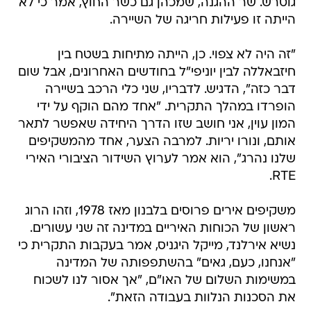
גוטרש. שר ההגנה, שמכהן גם כשר החוץ, אמר כי לא
הייתה זו פעילות חריגה של השיירה.
"זה היה לא צפוי. כן, הייתה מתיחות בשטח בין
חיזבאללה לבין יוניפי"ל בחודשים האחרונים, אבל שום
דבר כזה", הדגיש. לדבריו, שני כלי הרכב בשיירה
הופרדו במהלך התקרית. "אחד מהם הוקף על ידי
המון עוין, אני חושב שזו הדרך היחידה שאפשר לתאר
אותם, ונורו יריות. למרבה הצער, אחד מהמשקיפים
שלנו נהרג", הוא אמר לערוץ השידור הציבורי האירי
RTE.
משקיפים אירים פרוסים בלבנון מאז 1978, וזהו הרוג
ראשון של הכוחות האיריים במדינה זה שני עשורים.
נשיא אירלנד, מייקל היגניס, אמר בעקבות התקרית כי
"אנחנו, כעם, גאים" בהשתפפותה של המדינה
במשימות השלום של האו"ם, "אך אסור לנו לשכוח
את הסכנות הנלוות בעבודה הזאת".