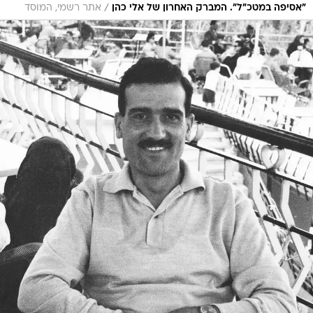
/
"אסיפה במטכ"ל". המברק האחרון של אלי כהן
אתר רשמי, המוסד