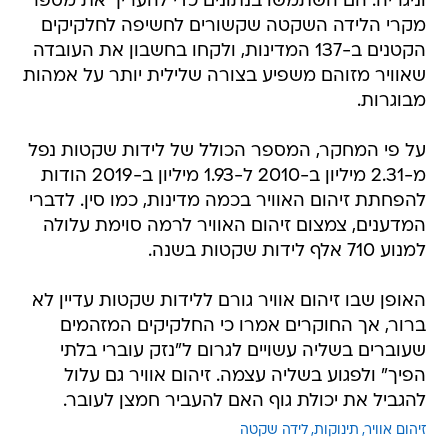
וניגריה. הם השתמשו בנתונים כדי להעריך את מספר
מקרי הלידה השקטה שקשורים לחשיפה לחלקיקים
הקטנים ב-137 המדינות, ולקחו בחשבון את העובדה
שאוויר מזוהם משפיע בצורה שלילית יותר על אמהות
מבוגרות.
על פי המחקר, המספר הכולל של לידות שקטות נפל
מ-2.31 מיליון ב-2010 ל-1.93 מיליון ב-2019 הודות
להפחתת זיהום האוויר בכמה מדינות, כמו סין. לדברי
המדענים, צמצום זיהום האוויר לרמה סוימת עלולה
למנוע 710 אלף לידות שקטות בשנה.
האופן שבו זיהום אוויר גורם ללידות שקטות עדיין לא
ברור, אך החוקרים אמרו כי החלקיקים המזהמים
שעוברים בשליה עשויים לגרום ל"נזק עוברי בלתי
הפיך" ולפגוע בשליה עצמה. זיהום אוויר גם עלול
להגביל את יכולת גוף האם להעביר חמצן לעובר.
זיהום אוויר
תינוקות
לידה שקטה