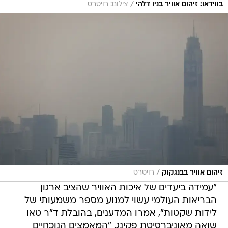
/
בווידאו: זיהום אוויר בניו דלהי
צילום: רויטרס
/
זיהום אוויר בבנגקוק
רויטרס
"עמידה ביעדים של איכות האוויר שהציב ארגון
הבריאות העולמי עשוי למנוע מספר משמעותי של
לידות שקטות", אמרו המדענים, בהובלת ד"ר טאו
שואה מאוניברסיטת פקינג. "המאמצים הנוכחיים