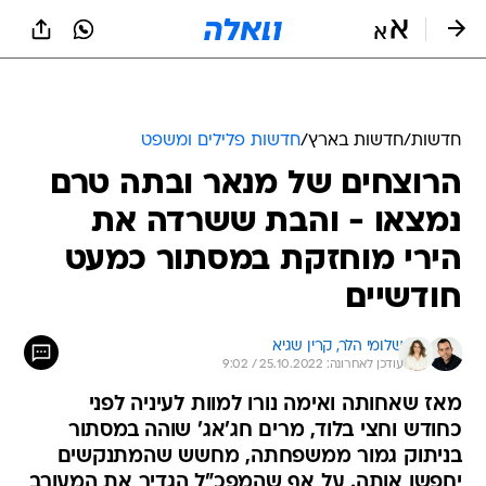
חדשות
/
חדשות בארץ
/
חדשות פלילים ומשפט
הרוצחים של מנאר ובתה טרם
נמצאו - והבת ששרדה את
הירי מוחזקת במסתור כמעט
חודשיים
שלומי הלר, 
קרין שגיא
עודכן לאחרונה: 25.10.2022 / 9:02
מאז שאחותה ואימה נורו למוות לעיניה לפני
כחודש וחצי בלוד, מרים חג'אג' שוהה במסתור
בניתוק גמור ממשפחתה, מחשש שהמתנקשים
יחפשו אותה. על אף שהמפכ"ל הגדיר את המעורב