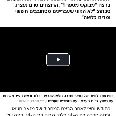
ברצח "מבוקש מספר 1", הרוצחים טרם נעצרו.
סבתה: "לא הגיוני שעבריינים מסתובבים חופשי
ומרים כלואה"
בווידאו: הלוויתן של מנאר וחדרה חג'אג'שנרצחו בלוד וראש העיר משוחח
/
עם מחוץ לבית העלמין עם תושבים זועמים
צילום: ניב אהרונסון
כחודש וחצי לאחר הרצח המחריד של מנאר חג'אג'
ובתה חדרה בת ה-14 בלוד, מרים בת ה-14, בתה של