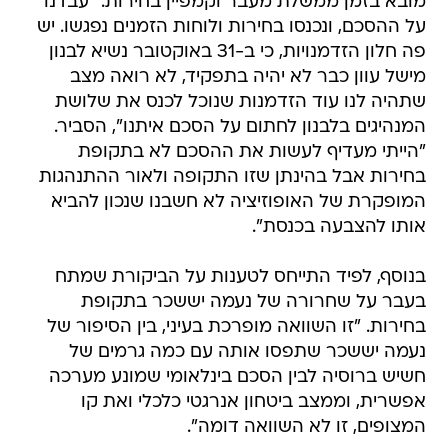
מובא בזמן ממשלת מעבר וקמפיין בחירות. "עבדנו
על ההסכם, ונכנסו בחירות ולוחות הזמנים נפגשו. יש
פה חלון הזדמנויות, כי ב-31 באוקטובר נשיא לבנון
מישל עוון כבר לא יהיה בתפקיד, לא רואה מצב
שתהיה לנו עוד הזדמנות שנוכל לכנס את שלושת
המנהיגים בלבנון לחתום על הסכם איתנו", הסביר.
"הייתי מעדיף לעשות את ההסכם לא בתקופת
בחירות אבל בהינתן שזו התקופה ולאור ההתנהגות
המופקרת של האופוזיציה לא חשבנו שנכון להביא
אותו להצבעה בכנסת".
בנוסף, לפיד התייחס לטענות על הביקורת שמתח
בעבר על שחרורה של נעמה יששכר בתקופת
בחירות. "זו השוואה מופרכת בעיני, בין הסיפור של
נעמה יששכר שתפסו אותה עם כמה גרמים של
חשיש ברוסיה לבין הסכם בינלאומי שמונע מערכה
אפשרית, וממצב ביטחון אנרגטי כלכלי ואת קו
המצופים, זו לא השוואה דומה".