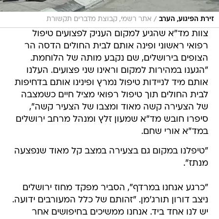
צוות מד"א שהגיע למקום העניק לפצועים טיפול
רפואי ראשוני ופינה אותם לבית החולים הדסה הר
הצופים בירושלים, שם נקבע מותה של הלוחמת.
"הגענו במהירות למקום וראינו שני פצועים. העלנו
אותם מיד לניידות טיפול נמרץ ופינינו אותם בדחיפות
לבית החולים תוך טיפול רפואי מציל חיים כשמצבה
של הצעירה קשה מאוד ומצבו של הצעיר קשה",
סיפרו חובש מד"א שמעון זלץ ומנהל מרחב ירושלים
במד"א אורי שחם.
"טיפלנו במקום גם בצעירה במצב קל מאוד שנפצעה
מנתז".
"כרגע אנחנו במרדף", הסביר מפקד מחוז ירושלים
ניצב דורון תורג'מן. "זהותם של כלל המעורבים ידועה.
יש לנו אחד ביד. אנחנו ממשיכים בחיפושים אחר
שניים נוספים. הלילה נשלים את כלל הפעילות על
מנת לתפוס את כלל המעורבים בפיגוע".