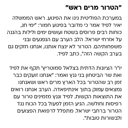
במערכת הפוליטית גינו את הפיגוע. ראש הממשלה
יאיר לפיד אמר כי מדובר בפיגוע חמור: "ימי חג,
כוחות רבים פרוסים בשטח ועושים ימים ולילות בהגנה
על אזרחי ישראל. הלב הערב עם הנפגעים ובני
משפחותיהם. הטרור לא ינצח אותנו, אנחנו חזקים גם
בערב הקשה הזה", כתב לפיד.
יו"ר הציונות הדתית בצלאל סמוטריץ' תקף את לפיד
ואת שר הביטחון בני גנץ ואמר: "אנחנו זועקים כבר
זמן רב שהטרור בכל הארץ מרים ראש ושאנחנו
נמצאים עמוק בתוך אינתיפאדה. הערב אנחנו רואים
את התוצאות הקשות. לפיד וגנץ מזמינים טרור עם
רפיסות וחולשה. הגיע הזמן לפעול בכל הכוח נגד
הטרור ברחבי ישראל. מתפלל לרפואת הפצועים
ולבשורות טובות".
השר לביטחון הפנים עמר בר לב אמר: "זהו ערב
קשה. משטרת ישראל וכוחות הביטחון מנהלים כעת