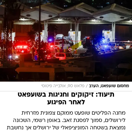
/
מחסום שועפאט, הערב
פלאש 90, אולבייה פיטוסי
תיעוד: זיקוקים וחגיגות בשועפאט
לאחר הפיגוע
מחנה הפליטים שופעט ממוקם צפונית מזרחית
לירושלים, סמוך לפסגת זאב. באופן רשמי, השכונה
נמצאת בשטחה המוניציפאלי של ירושלים אך נחשבת
כאקס-טריטוריה, כשכמעט כל כניסה לשכונה של
כוחות הביטחון גוררת עימותים אלימים ואף שימוש