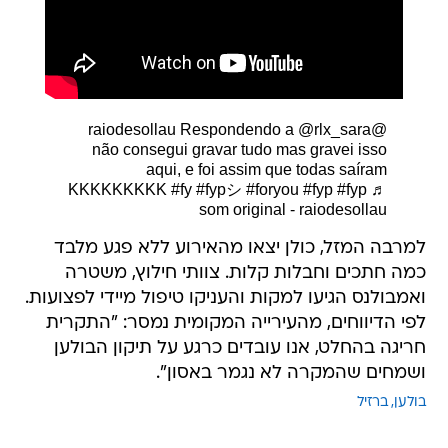
Respondendo a @rlx_sara
@raiodesollau
não consegui gravar tudo mas gravei isso
aqui, e foi assim que todas saíram
KKKKKKKKK
#fy
#fypシ
#foryou
#fyp
#fyp
♬
som original - raiodesollau
למרבה המזל, כולן יצאו מהאירוע ללא פגע מלבד
כמה חתכים וחבלות קלות. צוותי חילוץ, משטרה
ואמבולנס הגיעו למקות והעניקו טיפול מיידי לפצועות.
לפי הדיווחים, מהעירייה המקומית נמסר: "התקרית
חריגה בהחלט, אנו עובדים כרגע על תיקון הבולען
ושמחים שהמקרה לא נגמר באסון".
בולען
ברזיל