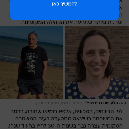
אלה שאיבדו את חייהם והפצועים בתקרית הטראגית
אמש. בשם תושבי רמסגייט אני שולחת את תנחומינו
הכנים למשפחה שאיבדה אם וסבא. זו תאונה עצובה
וטרגית ביותר שזעזעה את הקהילה המקומית".
/
נוגה סלע ויורם הירשפלד
אתר רשמי, מתוך פייסבוק
לפי הדיווחים, המכונית, אלפא רומיאו שחורה, דרסה
את המשפחה כשיצאה ממסעדה בעיר. המשטרה
המקומית עצרה גבר בשנות ה-30 לחייו בחשד שנהג