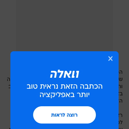
הפצועים הם בעלה של נוגה, כבן 40, ובנם בן השש,
שנפצעו באורח קל, ובתם בת השמונה שנפצעה קשה
והועברה לבית חולים בלונדון. טקס זכרון נערך הערב
בזירת התאונה ולפי דיווח הבי בי סי כ-60 אנשים
הדליקו במקום נרות ועמדו לדקה דומיה.
ראש עיריית רמסגייט, ראושאן ארה, ספדה היום
למשפחה: "מחשבותיי עם החברים והמשפחה של