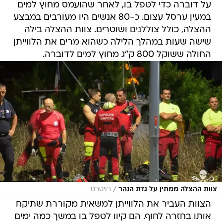
על דוברה כדי לטפל בו, לאחר שהועמס מחוץ למים
במעין ערסל עצום. כ-80 אנשים היו מעורבים במבצע
ההצלה, כולל צוללנים ושוטרים. צוות ההצלה בילה
שישה שעות במהלך הלילה כשהוא מרים את הלווייתן
החולה ששוקל 800 ק"ג מחוץ למים לדוברה.
/
צוות ההצלה ממתין על גדת הנהר
רויטרס
הצוות העביר את הלווייתן למשאית מקוררת שתיקח
אותו בחזרה לחוף. הם קיוו לטפל בו במשך כמה ימים