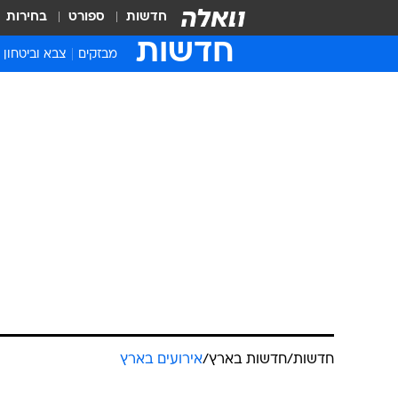
חדשות
ספורט
בחירות
חדשות
מבזקים
צבא וביטחון
חדשות
/
חדשות בארץ
/
אירועים בארץ
אחרי השרב: 
משלישי - הת
יואב איתיאל
עודכן לאחרונה: 31.7.2022 / 2:38
במהלך היום תחול ירידה קלה בטמ
חלקית עד בהיר. ביום שלישי ה
ברביעי. התחזית המלאה