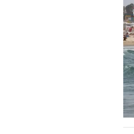
היו
מ-29 מעלות היום ועד 27 מעלות הערב; בחיפה 27 היום עד 25 הערב; צפת 23-28; קצרין 25-35;