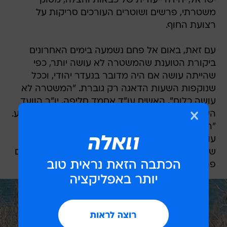
ישראל, יחידה ייעודית של כבאות והצלה, מסוק
משטרתי, פרשים ושוטרים העורכים סריקות על
רצועת החוף.
עם זאת, באום אל פחם נשמעה בימים האחרונים
ביקורת הטוענת שהמשטרה לא עושה יותר, כפי
שהייתה עושה אם היה מדובר בנעדר יהודי, וככל
שנוקפות השעות הדאגה רק גוברת. "המשטרה לא
עושה כלום", האשים עו"ד אחמד חליפה, יו"ר הוועד
העממי של אום אל-פחם שהגיע גם הוא לכנרת לסייע.
"רואים שניים או שלושה אנשים בחפ"ק, אמרו שיש
עוד בעומק אבל אף אחד מהאנשים שלנו לא רואה
שם שום דבר. מתנדבים אני רואה. משטרה לא רואים
פה. האמת, אנחנו אין לנו ציפיות".