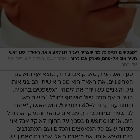
"מבקשים לגייס כל מה שצריך לעזור לנו למצוא את ראאד". סגן ראש
/
העיר אום אל-פחם, טארק אבו ג'רור
אתר רשמי, באדיבות עיריית אום
אל-פחם
סגן ראש העיר, טארק אבו ג'רור, נמצא אף הוא עם
המחפשים. את ראאד הוא מכיר אישית: הם בני אותו
גיל, והשניים עשו יחד את לימודי המשפטים ברוסיה.
השניים אף תכנו טיול משותף לחו"ל. "רואים כאן
כוחות עם קרוב ל-40 שוטרים", הוא מאשר, "אמרו
לנו שעוד כוחות בדרך, מביאים סונאר והזעיקו את חיל
הים. אנחנו מחפשים בסבך על החוף. לא קל אבל אני
מקווה שעם כל המאמצים והכלים ועם המתנדבים
היום נמצא אותו. אני בנאדם ריאלי אבל גם מאמין. יש