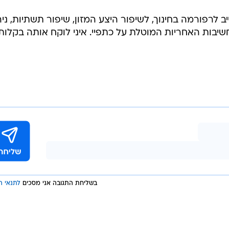
טרס
כעת, הבוחרים מקווים כי בנו יספק משרות ויוריד את יוקר המחיה במדינה בת 110 מיליון
ן התחייב לרפורמה בחינוך, לשיפור היצע המזון, שיפור תשתיות, ני
חשיבות האחריות המוטלת על כתפיי. איני לוקח אותה בקלות