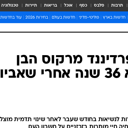
תרבות
סלבס
כסף
אוכל
בריאות
תיירות
טכנולוגיה
חדשות בארץ
פוליטי-מדיני
חדשות בעולם
בחירות 2026
עוד בחדשות
אירועים בארץ
פוליטיקה וממשל
המזרח התיכון
דעות ופרשנויו
חדשות פלילים ומשפט
יחסי חוץ
אירופה
סרי ושלזינגר
חינוך
אמריקה
פרויקטים מיוח
ישראלים בחו"ל
אסיה והפסיפיק
אסור לפספס
בריאות
אפריקה
מדע וסביבה
חברה ורווחה
הנחיות פיקוד 
ארכיון מדורים
זמני כניסת ש
לוח חופשות וח
לוח שנה
חדשות יהדות
פרדיננד מרקוס הבן
חדשות המשפ