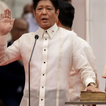
 הוא אמר בטקס ההשבעה שלו, בעודו מוקף במשפחתו, אחו
אימי הסנאטורית, ואמו אימלדה בת ה-92. מרקוס הבן בן ה-64 הילל את שלטונו של אביו המנוח
ד.