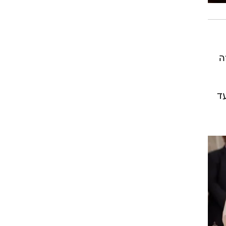
ה
 עד