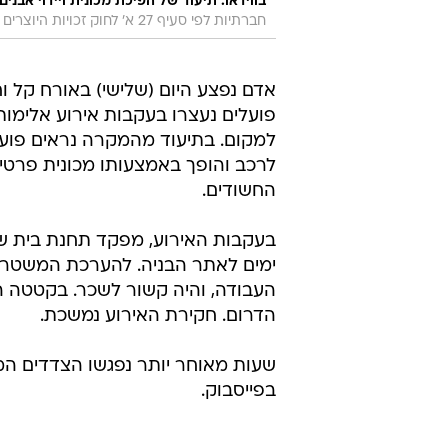
בווידאו: תיעוד של הפיכת מכונית ויידוי אבנ
חברתיות לפי סעיף 27 א' לחוק זכויות היוצרים
אדם נפצע היום (שלישי) באורח קל ו
פועלים נעצרו בעקבות אירוע אלימות
למקום. בתיעוד מהמקרה נראים פועל
לרכב והופך באמצעותו מכונית פר
החשודים.