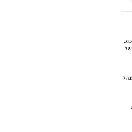
כנס
של