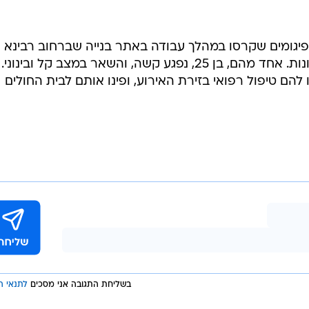
בעקבות האירוע, מפקד תחנת בית שמש, סנ"צ שלומי טובול, הורה על צו סגירה מנהלי למש
, הסכסוך החל במקום בין מספר עובדים תושבי הדרום למ
ו מעורבים עובדי האתר תושבי חברון לבין העובדים תושבי
עורבים באירוע האלים למפגש סולחה, שתועד ועלה בפוסט
פיגומים שקרסו במהלך עבודה באתר בנייה שברחוב רבינא
בבית שמש, ונפגעו בדרגות פציעה שונות. אחד מהם, בן 25, נפגע קשה, והשאר במצב קל ובינוני.
הם טיפול רפואי בזירת האירוע, ופינו אותם לבית החולים