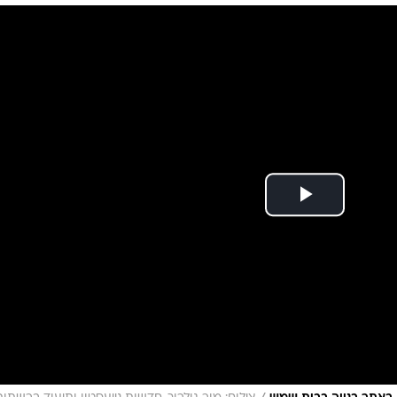
רכב, אדם נפצע קל
המייל האדום
בות בעימות אלים שאירע באתר בנייה. כוחות משט
מהמקרה עולה כי נזרקו חפצים לעבר מכוניות ואנשי
נכנס לרכב, והפך מכונית פרטית. תיעוד