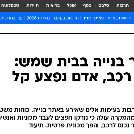
תרבות
סלבס
כסף
אוכל
בריאות
תיירות
טכנולוגיה
חדשות בארץ
פוליטי-מדיני
חדשות בעולם
בחירות 2026
עוד בחדשות
אירועים בארץ
פוליטיקה וממשל
המזרח התיכון
דעות ופרשנויו
חדשות פלילים ומשפט
יחסי חוץ
אירופה
סרי ושלזינגר
חינוך
אמריקה
פרויקטים מיוח
ישראלים בחו"ל
אסיה והפסיפיק
אסור לפספס
בריאות
אפריקה
מדע וסביבה
חברה ורווחה
הנחיות פיקוד 
ארכיון מדורים
זמני כניסת ש
לוח חופשות וח
לוח שנה
חדשות יהדות
בנייה בבית שמש:
חדשות המשפ