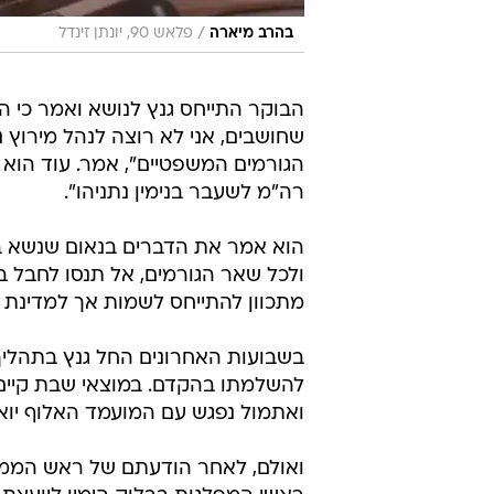
/
בהרב מיארה
פלאש 90, יונתן זינדל
הבוקר התייחס גנץ לנושא ואמר כי הוא
שחושבים, אני לא רוצה לנהל מירוץ נג
הגורמים המשפטיים", אמר. עוד הוא צי
רה"מ לשעבר בנימין נתניהו".
הוא אמר את הדברים בנאום שנשא בכנ
ולכל שאר הגורמים, אל תנסו לחבל במ
מתכוון להתייחס לשמות אך למדינת י
בשבועות האחרונים החל גנץ בתהליך
להשלמתו בהקדם. במוצאי שבת קיים 
ואתמול נפגש עם המועמד האלוף יוא
ואולם, לאחר הודעתם של ראש הממשלה