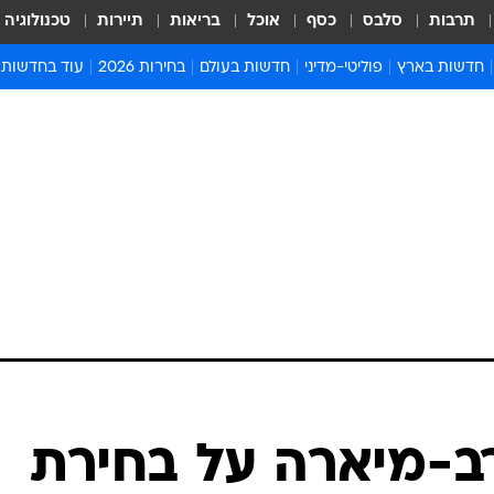
תרבות
סלבס
כסף
אוכל
בריאות
תיירות
טכנולוגיה
חדשות בארץ
פוליטי-מדיני
חדשות בעולם
בחירות 2026
עוד בחדשות
אירועים בארץ
פוליטיקה וממשל
המזרח התיכון
דעות ופרשנויו
חדשות פלילים ומשפט
יחסי חוץ
אירופה
סרי ושלזינגר
חינוך
אמריקה
פרויקטים מיוח
ישראלים בחו"ל
אסיה והפסיפיק
אסור לפספס
בריאות
אפריקה
מדע וסביבה
חברה ורווחה
הנחיות פיקוד 
ארכיון מדורים
זמני כניסת ש
לוח חופשות וח
לוח שנה
חדשות יהדות
ב-מיארה על בחירת
חדשות המשפ