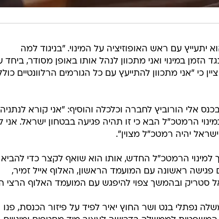
 יתעייץ עם ראש האופוזיציה על המינוי. "בניגוד למה
ד הזמן במינוי ואני מתכוון לנהל אותו באופן מסודר, ביחד 
ין כי "אני מתכוון להתייעץ עם כל הגורמים הרלוונטיים כולל
ס אלי הורוביץ לחברה וכלכלה והוסיף: "אני קורא לנתניהו
ינוי הרמטכ"ל הבא כי זו תהיה פגיעה בבטחון ישראל. אני ל
שראל יהיה רמטכ"ל מצוין".
 למינוי הרמטכ"ל החדש, אותו הוא שואף לקצר כדי להביא
פגישה ראשונה עם המועמד הראשון, האלוף אייל זמיר,
ל סטריק ובהמשך צפוי להיפגש עם המועמד האלוף הרצי הלו
 נפתלי בנט ושר החוץ יאיר לפיד על פיזור הכנסת, פנו