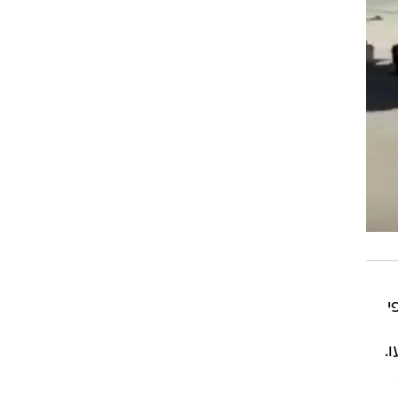
י
רגו 25 אנשים ו-90 נפצעו.