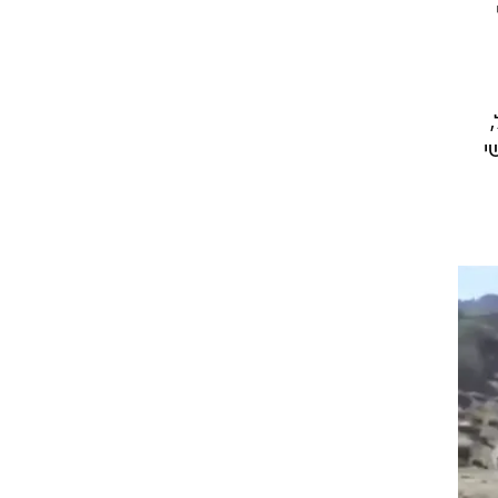
1, בני
,
י