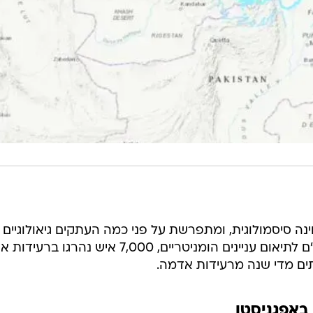
ה סיסמולוגית, ומתפרשת על פני כמה העתקים גיאולוגיים
(Fault). בעשור האחרון, סוכנות האו"ם לתיאום עניינים הומניטריים, 7,000 איש נהר
באפגניסטן