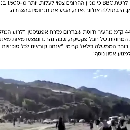
פקטיקה. גורם בממשל המקומי אמר לרשת BBC כי מניין ההרוגים צפוי לעלות. יותר מ-500
ן, הייבתוללה אח'ונדזאדה, הביע את תנחומיו בהצהרה.
רעידת האדמה התרחשה במרחק 444 ק"מ מהעיר ח'וסת שבדרום מזרח אפגניסטן. "לרוע המזל
מחוזות של חבל פקטיקה, שבה נהרגו ונפצעו מאות מאנש
דובר הממשלה בילאל קרימי. "אנחנו קוראים לכל סוכנויות
מנוע אסון נוסף".