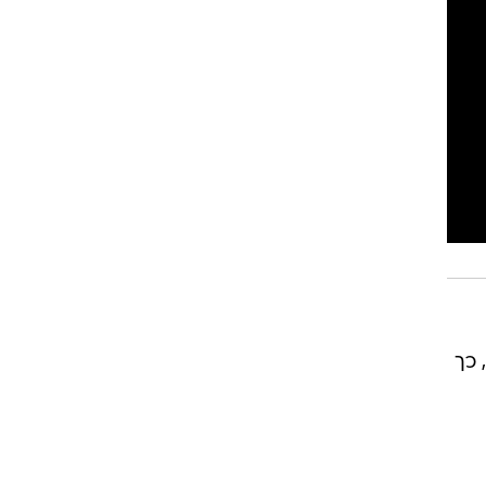
שהתרחשה הלילה (רביעי) במזרח אפגניסטן על גבול פקיסטן. רעידת האדמה הייתה בעוצמת 6.1, כך