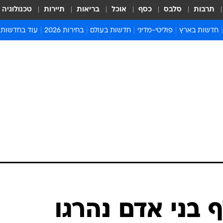
תרבות
סלבס
כסף
אוכל
בריאות
תיירות
טכנולוגיה
חדשות בארץ
פוליטי-מדיני
חדשות בעולם
בחירות 2026
עוד בחדשות
אירועים בארץ
פוליטיקה וממשל
המזרח התיכון
דעות ופרשנויו
חדשות פלילים ומשפט
יחסי חוץ
אירופה
סרי ושלזינגר
חינוך
אמריקה
פרויקטים מיוח
ישראלים בחו"ל
אסיה והפסיפיק
אסור לפספס
בריאות
אפריקה
מדע וסביבה
חברה ורווחה
הנחיות פיקוד 
ארכיון מדורים
זמני כניסת ש
לוח חופשות וח
לוח שנה
חדשות יהדות
 בני אדם נהרגו
חדשות המשפ