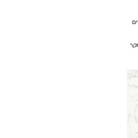
ים
 ק"מ, על פי הסקר