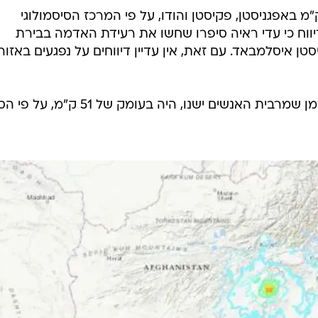
ועים הורגשו עד מרחק של 500 ק"מ באפגניסטן, פקיסטן והודו, על פי המרכז הסיסמולוגי
כוני (EMSC). המרכז דיווח כי עדי ראיה סיפרו שחשו את רעידת האדמה בבירת
טן איסלמבאד. עם זאת, אין עדיין דיווחים על נפגעים באזור
מוקד הרעש אירע ב-1:30 בבוקר, בזמן שמרבית האנשים ישנו, היה בעומק של 51