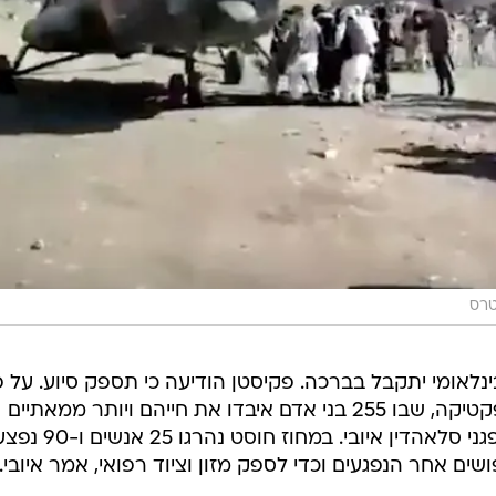
טרס
נלאומי יתקבל בברכה. פקיסטן הודיעה כי תספק סיוע. על פ
דיווחים, מרבית ההרוגים הם במחוז פקטיקה, שבו 255 בני אדם איבדו את חייהם ויותר ממאתיים
נפגעו, אמר בכיר במשרד הפנים האפגני סלאהדין איובי. במחוז חוסט נה
שים אחר הנפגעים וכדי לספק מזון וציוד רפואי, אמר איובי.