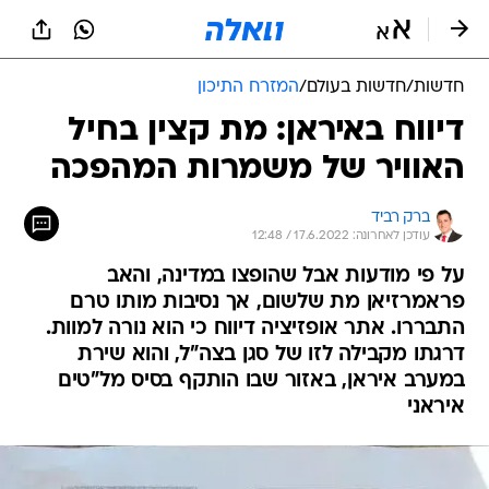
חדשות
/
חדשות בעולם
/
המזרח התיכון
דיווח באיראן: מת קצין בחיל
האוויר של משמרות המהפכה
ברק רביד
עודכן לאחרונה: 17.6.2022 / 12:48
על פי מודעות אבל שהופצו במדינה, והאב
פראמרזיאן מת שלשום, אך נסיבות מותו טרם
התבררו. אתר אופזיציה דיווח כי הוא נורה למוות.
דרגתו מקבילה לזו של סגן בצה"ל, והוא שירת
במערב איראן, באזור שבו הותקף בסיס מל"טים
איראני