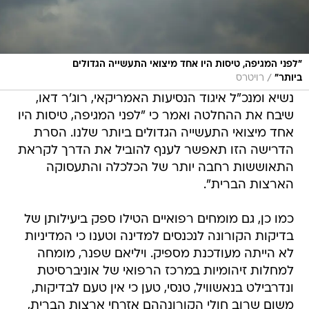
"לפני המגיפה, טיסות היו אחד מיצואי התעשייה הגדולים
/
ביותר"
רויטרס
נשיא ומנכ"ל איגוד הנסיעות האמריקאי, רוג'ר דאו,
שיבח את ההחלטה ואמר כי "לפני המגיפה, טיסות היו
אחד מיצואי התעשייה הגדולים ביותר שלנו. הסרת
הדרישה הזו תאפשר לענף להוביל את הדרך לקראת
התאוששות רחבה יותר של הכלכלה והתעסוקה
הארצות הברית".
כמו כן, גם מומחים רפואיים הטילו ספק ביעילותן של
בדיקות הקורונה לנכנסים למדינה וטענו כי המדיניות
לא הייתה מעודכנת מספיק. ויליאם שפנר, מומחה
למחלות זיהומיות במרכז הרפואי של אוניברסיטת
ונדרבילט בנאשוויל, טנסי, טען כי אין טעם לבדיקות,
משום שרוב חולי הקורונההם אזרחי ארצות הברית,