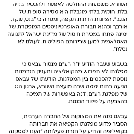
השורא. משמעות ההחלטה לאפשר ולהכשיר בנייה
בלתי חוקית בלתי מוגבלת היא מסירה סופית של
הנגב". הציונות הדתית תקפה, ומסרה כי "בנט, שקד,
אורבך וכהנא חבורת האופרטיוניסטים המופקרת של
ימינה פתחו במכירת חיסול של מדינת ישראל לתנועה
האסלאמית למען שרידותם הפוליטית. לעולם לא
נסלח".
בשבוע שעבר הודיע יו"ר רע"ם מנסור עבאס כי
מפלגתו לא תפרוש מהקואליציה ותעניק הזדמנות
נוספת להסכמים בין המפלגות. הודעתו של עבאס
הגיעה בתום יממה שבה מועצת השורא, ארגון הגג
של מפלגת רע"ם, דנה באפשרות של תמיכה
בהצבעה על פיזור הכנסת.
עבאס מנה את המצוקות של החברה הערבית,
הסביר מדוע מפלגתו הקפיאה את חברותה
בקואליציה והודיע על חזרת פעילותה "הענו למסקנה