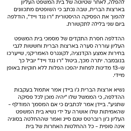
להפלה, לאחר שטיוטה של בית המשפט העליון
בארצות הברית, שבה נכתב כי השופטים מתכוונים
להפוך את הפסיקה ההיסטורית "רו נגד וייד", הודלפה
ביום שני בלילה לתקשורת.
ההדלפה חסרת התקדים של מסמכי בית המשפט
העליון עוררה סערה בארצות הברית וחששות לגבי
בחירות אמצע הקדנציה, לקונגרס האמריקני, שייערכו
בנובמבר. יתרה מכך, ביטול "רו נגד וייד" יוביל כך
ש-13 מדינות לפחות יהפכו הפלות ללא חוקיות באופן
מיידי.
נשיא ארצות הברית ג'ו ביידן אמר אתמול בעקבות
ההדלפה, כי הממשל שלו "יהיה מוכן לכל פסיקה
שתגיע". ביידן אמר לכתבים כי אם המסמך המודלף -
שהאמיתות שלו אושרה על ידי נשיא בית המשפט
העליון ג'ון רוברטס שגם סייג ואמר שההחלטה בסוגיה
אינה סופית - כל ההחלטות האחרות של בית