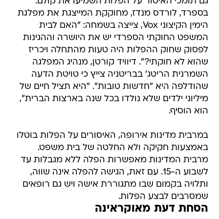
גם תומכי האיסור על הפלות השמיעו את קולם.
בספרד, לורדס מנדז, מחוקקת המייצגת את מפלגת
הימין הקיצוני Vox, צייצה בשמחה: "האם לבית
המשפט החוקתי הספרדי יש את היושרה וההגינות
לפסוק שחוק ההפלות היה טעות מהתחלה ויכריז
שהוא לא חוקתי?". דיוויד קורטן, מנהיג המפלגה
השמרנית הריטג' בבריטניה צייץ כי טויטת הדעה
שהודלפה היא "חדשות טובות". "היא תציל חיים של
מיליוני ילדים שלא נולדו בכל שנה בארצות הברית",
הוא הוסיף.
במרבית מדינות אירופה, האיסורים על הפלות בוטלו
באמצעות חקיקה ולא החלטה של בית משפט.
מרבית המדינות מאפשרות הפלה ללא מגבלות עד
לשבוע ה-15. עם זאת, הגישה להפלה אינה שווה,
ותלויה בקמום שבו מתגוררת אישה ויש גם רופאים
שמסרבים לבצע הפלות.
הסחת דעת מאוקראינה