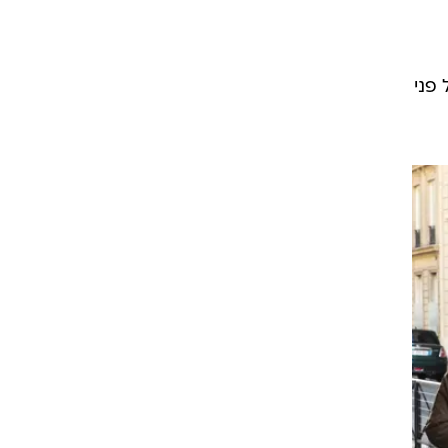
ור הבוחרים הצרפתי ייתן את הניצחון למקרון, בן ה-44 על פני