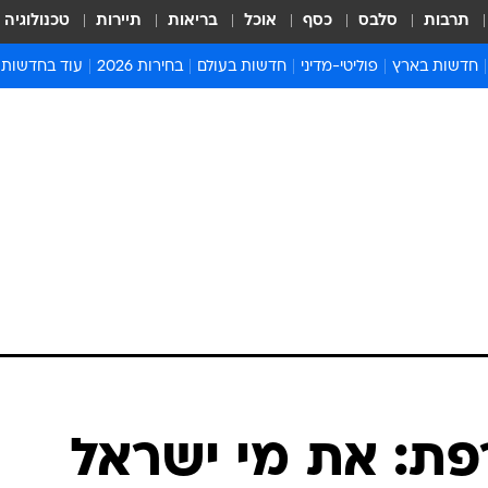
תרבות
סלבס
כסף
אוכל
בריאות
תיירות
טכנולוגיה
חדשות בארץ
פוליטי-מדיני
חדשות בעולם
בחירות 2026
עוד בחדשות
אירועים בארץ
פוליטיקה וממשל
המזרח התיכון
דעות ופרשנויו
חדשות פלילים ומשפט
יחסי חוץ
אירופה
סרי ושלזינגר
חינוך
אמריקה
פרויקטים מיוח
ישראלים בחו"ל
אסיה והפסיפיק
אסור לפספס
בריאות
אפריקה
מדע וסביבה
חברה ורווחה
הנחיות פיקוד 
ארכיון מדורים
זמני כניסת ש
לוח חופשות וח
לוח שנה
חדשות יהדות
פת: את מי ישראל
חדשות המשפ