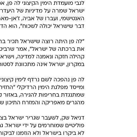
לגבי מועמדת הימין הקיצוני לה פן, א
ישראל שמרה על מדיניות של היעדר י
האנטישמי, ועברו של אביה, ז'אן-מארי
דבר שישראל יכולה לשכוח", הוא הדג
"לה פן היתה רוצה שישראל תכיר בה 
את ברכתה של ישראל", אמר שרביט, 
קהילה חזקה ונאמנה למדינה, וישרא
במקרון, ישראל אינה מתכוונת לסטות
לה פן נהפכה לשם נרדף לימין קיצוני
ומייסד מפלגת הימין הרדיקלי "החזית
שמתנגדת בחריפות להגירה, באזור קא
מהגרים מאפריקה והמזרח התיכון 
דניאל שק, לשעבר שגריר ישראל בצר
פוליטיים שמוחרמים על ידי ישראל. ג
לא ביקרו בישראל ולא הוזמנו לביקור