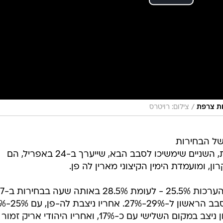
/
ות צרפת
צילום: רויטרס
של הבחירות
לנשיאות בצרפת. על פי כל ההערכות, השניים שימשיכו לסבב הבא, שייערך ב-24 באפריל, הם
, ומועמדת הימין הקיצוני מארין לה פן.
 בבחירות ב-2017.
איש השמאל הקיצוני ז'אן-לוק מלנשון ניצב במקום השלישי עם כ-17%, ואחריו היהודי אריק זמור