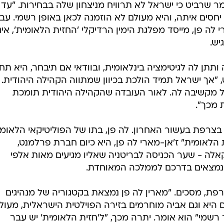
מר שרביט כי ישראל לא תרוויח מניצחון שלה בבחירות. "עד 
חסים איתה, והיא מעולם לא הוזמנה לכאן באופן רשמי. עב
 לה פן, מייסד מפלגת הימין הרדיקלי 'החזית הלאומית', אינ
יש.
ותתן לה לגיטימציה בינלאומית, ובוודאי אם תיבחר, היא ת
"אך ישראל תמיד הולכת בכיוון שמתווה הקהילה היהודית. 
ל מקשיבה לה. לאור העובדה שהקהילה היהודית תומכת
 מכך".
 בצרפת בעשור האחרון. לה פן, בתו של הפוליטיקאי הלאומנ
 הלאומית" ז'אן-מארי לה פן, היא כיום חברת פרלמנט,
לה - שער הכניסה לבריטניה שאליו מגיעים מאות אלפי
שנמצאים בדרכם לממלכה המאוחדת.
פת, מסכים. "מארין לה פן נמצאת בקטגוריה של מנהיגים
ם היא וגם אביה מוחרמים בזירה הפוילטית הישראלית, מעול
 רשמי" הוא אומר. יתרה מכך, "ל'חזית הלאומית' יש עבר