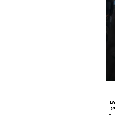
רב חלקים
א