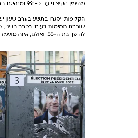
מהימין הקיצוני עם כ-9% ומנהיגת הרפובליקנים מהימין המתון ולרי פקרס עם כ-8%.
הקליפות ייסגרו בתשע בערב שעון יש
לה פן, בת ה-55. ואולם, איזה מועמד היתה מעדיפה ישראל לראות מנצח?