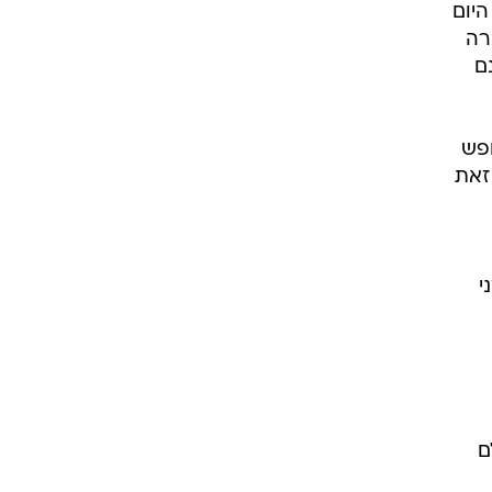
היום
רה
ם
חפש
זאת
י
ם