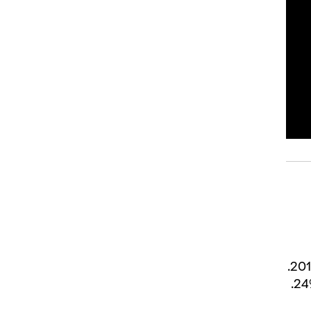
על פי הסקרים, מקרון מוביל ויזכה בסבב הראשון ל-29%-27%. אחריו ניצבת לה-פן, עם 25%-24%.