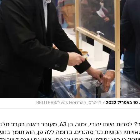
/
2
רויטרס, REUTERS/Yves Herman
ומה בדבר המועמד היהודי אריק זמור? למרות היותו יהודי, זמור, בן 63, מעורר דאגה בק
יותיו הקשות נגד מהגרים. בדומה ללה פן, הוא תומך בנשי