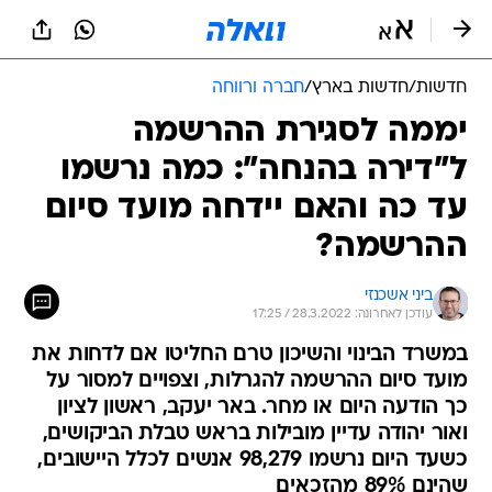
חדשות
/
חדשות בארץ
/
חברה ורווחה
יממה לסגירת ההרשמה
ל"דירה בהנחה": כמה נרשמו
עד כה והאם יידחה מועד סיום
ההרשמה?
ביני אשכנזי
עודכן לאחרונה: 28.3.2022 / 17:25
במשרד הבינוי והשיכון טרם החליטו אם לדחות את
מועד סיום ההרשמה להגרלות, וצפויים למסור על
כך הודעה היום או מחר. באר יעקב, ראשון לציון
ואור יהודה עדיין מובילות בראש טבלת הביקושים,
כשעד היום נרשמו 98,279 אנשים לכלל היישובים,
שהינם 89% מהזכאים