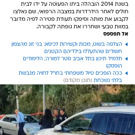
בשנת 2014 הובהלה ביתו הפעוטה על ידו לבית
חולים לאחר הידרדרות במצבה הרפואי, שם נאלצו
לקבוע את מותה וסיפקו תעודת פטירה לפיה מדובר
במוות טבעי ושחררו את גופתה לקבורה.
אל תפספס
הצלפה בשוט, מכות וקשירות לכיסא: בני זוג מהצפון
חשודים שהתעללו בילדיהם הקטנים
תלמיד תיכון בתל אביב סטר למורה; הלימודים
הופסקו
ככה הופכים טיול משפחתי בחו"ל לחויה מגבשת
בלתי נשכחת