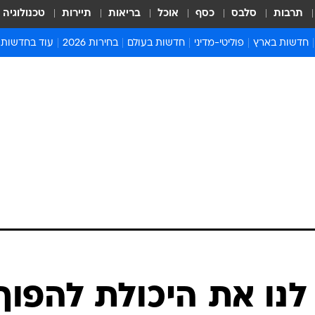
תרבות
סלבס
כסף
אוכל
בריאות
תיירות
טכנולוגיה
חדשות בארץ
פוליטי-מדיני
חדשות בעולם
בחירות 2026
עוד בחדשות
אירועים בארץ
פוליטיקה וממשל
המזרח התיכון
דעות ופרשנויו
חדשות פלילים ומשפט
יחסי חוץ
אירופה
סרי ושלזינגר
חינוך
אמריקה
פרויקטים מיוח
ישראלים בחו"ל
אסיה והפסיפיק
אסור לפספס
בריאות
אפריקה
מדע וסביבה
חברה ורווחה
הנחיות פיקוד 
ארכיון מדורים
זמני כניסת ש
לוח חופשות וח
לוח שנה
חדשות יהדות
לנו את היכולת להפוך
חדשות המשפ