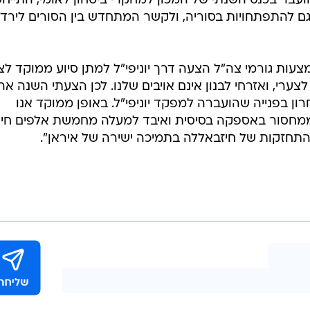
בר בכנס השנתי של המכון למחקרי ביטחון לאומי, התייחס
 גם להתפתחויות בסוריה, ולקשר המתחדש בין הסורים לירדן
צעות גורמי צה"ל הצעה דרך יוניפי"ל למתן סיוע ממוקד ל
 לצערי, ואזרחי לבנון אינם אויבים שלנו. לכן הצעתי השנה אר
רון בפנייה שהועברה למפקד יוניפי"ל. באופן ממוקד אנו
ממחסור באספקה בסיסית ואיבד למעלה מחמשת אלפים חיי
התחזקות של חיזבאללה בתמיכה ישירה של איראן".