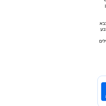
צבא
בע
לים