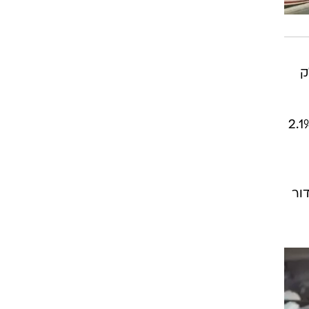
וזים בחלק
דירות השלימו עלייה של 11.3% בשנה. במקביל, הפירות והירקות התייקרו ב-2.1%
ובתרבות ובבידור