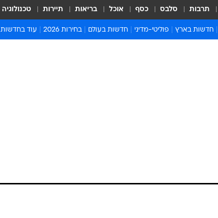
תרבות
סלבס
כסף
אוכל
בריאות
תיירות
טכנולוגיה
חדשות בארץ
פוליטי-מדיני
חדשות בעולם
בחירות 2026
עוד בחדשות
אירועים בארץ
פוליטיקה וממשל
המזרח התיכון
דעות ופרשנויו
חדשות פלילים ומשפט
יחסי חוץ
אירופה
סרי ושלזינגר
חינוך
אמריקה
פרויקטים מיוח
ישראלים בחו"ל
אסיה והפסיפיק
אסור לפספס
בריאות
אפריקה
מדע וסביבה
חברה ורווחה
הנחיות פיקוד 
ארכיון מדורים
זמני כניסת ש
לוח חופשות וח
לוח שנה
חדשות יהדות
חדשות המשפ