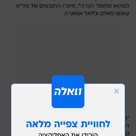
כשהוא מחוסר הכרה", סיפרו החובשים של מד"א
עאטף סאלם וג'לאל אמארה.
"חילצנו אותו במהירות וביצענו בו בדיקות רפואיות,
הוא היה ללא דופק וללא נשימה ועם חבלת ראש
קשה מאוד. התחלנו לבצע בו פעולות החייאה