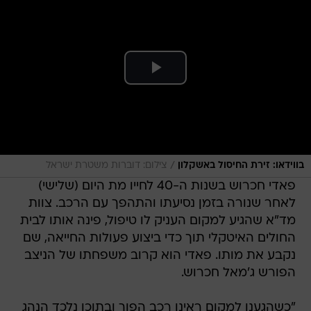
/
בווידאו: זירת החיסול באשקלון
צילום: דוברות משטרת ישראל
פאדי חכרוש בשנות ה-40 לחייו מת היום (שלישי)
לאחר שנורה בזמן נסיעתו והתהפך עם הרכב. צוות
מד"א שהגיע למקום העניק לו טיפול, פינה אותו לבית
החולים האיטקלי תוך כדי ביצוע פעולות החייאה, שם
נקבע את מותו. פאדי הוא קרוב משפחתו של הניצב
הפורש ג'מאל חכרוש.
"כשהגענו למקום ראינו רכב הפוך ובתוכו נלכד הנהג